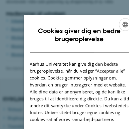
eksisterende viden samt generering og afrapportering af ny viden.
Medlemmer af udvalget:
Johanna Pedersen
(forperson)
Henrik Bjarne Møller
Cookies giver dig en bedre
ENGLISH
Michael Jørgen Hansen
brugeroplevelse
Morten Ambye-Jensen
DANISH
Morten Lund Højer
(udvalgssekretær)
Aarhus Universitet kan give dig den bedste
Revideret 27.11.2025
-
ece@au.dk
brugeroplevelse, når du vælger ”Accepter alle”
cookies. Cookies gemmer oplysninger om,
hvordan en bruger interagerer med et website.
Alle dine data er anonymiseret, og de kan ikke
bruges til at identificere dig direkte. Du kan alti
KVIKLINKS
ændre dit samtykke under Cookies i webstedets
Webmail
footer. Universitetet bruger egne cookies og
Brightspace
cookies sat af vores samarbejdspartnere.
Timetable