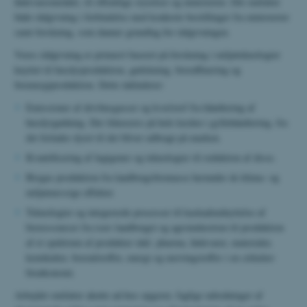
fødevareområdet, til offentlige styrelser og ministerier. Det omfatter
både rådgivning i forbindelse med konkrete bestillinger fra ministerier
samt forskning, som danner grundlag for rådgivningen.
Vores rådgivning er primært baseret på forskning i miljøteknologier
knyttet til husdyrproduktion, gødskning, bioraffinering og
bioenergiproduktion. Dette inkluderer:
Emissioner af drivhusgasser og kvælstof fra håndtering af
husdyrgødning. Der fokuseres på hele kæden i gyllehåndtering, fra
det forlader dyret til det bliver udbragt på marken.
Kvantificering af lugtgener og teknologier til reduktion af disse.
Biogas produktion fra landbrugsbiomasse herunder de klima- og
miljømæssige effekter.
Teknologier og integrerede processer til kaskadeudnyttelse af
bioressourcer fra især landbruget og agroindustrien til produktion
af et spektrum af produkter inkl. pharma, fødevarer, materialer,
kemikalier, brændstoffer, energi og nærringstoffer i en cirkulær
bioøkonomi.
Arbejdet omfatter akutte ad-hoc opgaver, faglige udredninger af