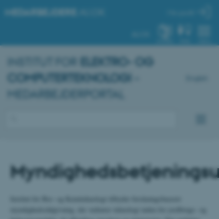
MEDARBEJDERE
.AU.DK
Min profil
AU.DK
SYSTEM
FIND
MENU
INSTITUT FOR
ELEKTRO- OG
COMPUTERTEKNOLOGI
–
English
MEDARBEJDERPORTAL
Myndighedsbetjenings
Institut for Bio- og Kemiteknologi tilbyder forskningsbaseret
myndighedsrådgivning, der vedrører teknologi inden for jordbrugs- og