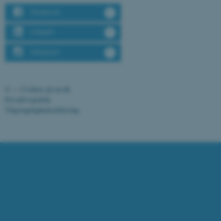
gøre hjemmesiden brugbar ved at
Facebook
aktivere nogle grundlæggende
funktioner som navigation mm.
LinkedIn
Hjemmesiden kan ikke fungerer uden
disse cookies.
Instagram
©
—
Cookies på au.dk
Navn
Udbyder / Domæne
Privatlivspolitik
be_typo_user
TYPO3 Association
Tilgængelighedserklæring
.au.dk
137416 / i31
fe_typo_user
Typo3 Association
.au.dk