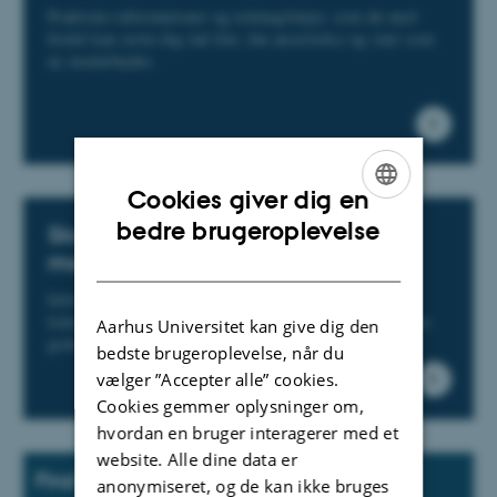
Praktiske informationer og retningslinjer, som du med
fordel kan sætte dig ind ifm. din ansættelse og start som
ny medarbejder.
Cookies giver dig en
ENGLISH
bedre brugeroplevelse
Skal du tage imod en ny
medarbejder?
DANISH
Information til bevillingshavere/ansættende
ledere/sektionsledere om opgaver, der knytter sig til den
Aarhus Universitet kan give dig den
gode onboarding.
bedste brugeroplevelse, når du
vælger ”Accepter alle” cookies.
Cookies gemmer oplysninger om,
hvordan en bruger interagerer med et
website. Alle dine data er
Find værktøjer, vejledninger og
anonymiseret, og de kan ikke bruges