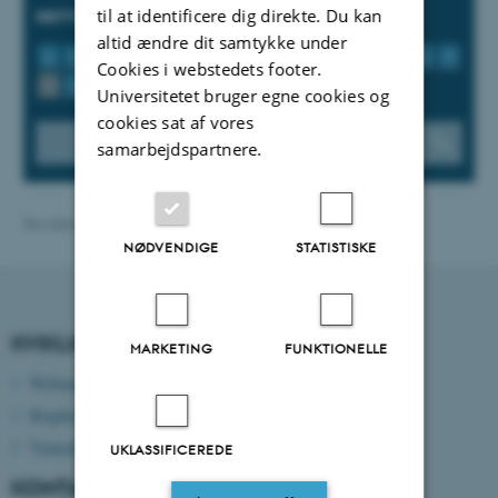
serviceydelser
til at identificere dig direkte. Du kan
altid ændre dit samtykke under
A
B
C
D
E
F
G
H
I
J
K
L
M
N
O
P
Cookies i webstedets footer.
Q
R
S
T
U
V
W
X
Y
Z
Æ
Ø
Å
Universitetet bruger egne cookies og
cookies sat af vores
samarbejdspartnere.
Revideret 13.11.2025
-
ece@au.dk
NØDVENDIGE
STATISTISKE
KVIKLINKS
MARKETING
FUNKTIONELLE
Webmail
Brightspace
Timetable
UKLASSIFICEREDE
KONTAKTOPLYSNINGER