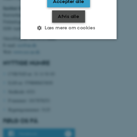
Accepter alle
Institut for Elektro- og Computerteknologi
Katrinebjerg
Afvis alle
Finlandsgade 22
Læs mere om cookies
8200 Aarhus N
Omstilling tlf. +45 8715 0000
E-mail:
ece@au.dk
Nødvendige
Statistiske
Marketing
Web:
www.ece.au.dk
NYTTIGE NUMRE
Funktionelle
Uklassificerede
CVR/VAT-nr: 31 11 91 03
EAN-nr: 5798000433830
Nødvendige cookies hjælper
Stedkode: 6321
med at gøre hjemmesiden
P-nummer: 1017878251
brugbar ved at aktivere nogle
Bygningsnummer: 5125
grundlæggende funktioner
som navigation mm.
FØLG OS PÅ
Hjemmesiden kan ikke
fungerer uden disse cookies.
Facebook