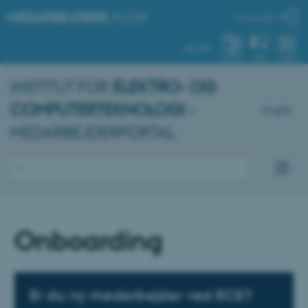
MEDARBEJDERE
.AU.DK
Min profil
AU.DK
SYSTEM
FIND
MENU
INSTITUT FOR
ELEKTRO- OG
COMPUTERTEKNOLOGI
–
English
MEDARBEJDERPORTAL
Onboarding
Er du ny medarbejder ved ECE?