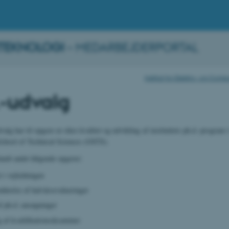
TEKNOLOGI
– MEDARBEJDERPORTAL
Institut for Elektro- og Com
.-udvalg
alg har til opgave at sikre kvalitet og udvikling af instituttets ph.d.-program 
chool of Technical Sciences (GSTS).
andt andet følgende opgaver:
t i vejledningen
førelse af halvårsevalueringer
f ph.d.-ansøgninger
 af kvalifikationseksaminer