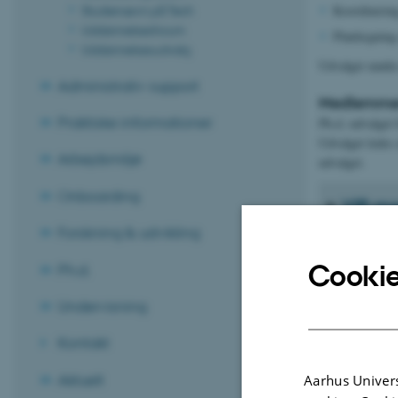
Koordinering
Studienævn på Tech
Uddannelsesforum
Planlægning 
Uddannelsesudvalg
Udvalget mødes
Administrativ support
Medlemme
Praktiske informationer
Ph.d.-udvalget 
Udvalget ledes 
Arbejdsmiljø
udvalget.
Onboarding
VIP-m
Forskning & udvikling
Ph.d.-
Cookie
Ph.d.
Undervisning
Supple
Kontakt
Aktuelt
Aarhus Univers