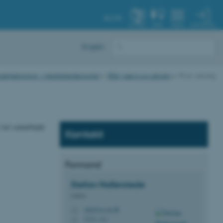
AU.DK
MIN PROFIL
SYSTEM
FIND
MENU
English
puterteknologi - Medarbejderportal
Råd, nævn og udvalg
Ph.d.-udvalg
i tæt samarbejde
Kontakt
Formand
Stefan
Hallerstede
Lektor
sha@ece.au.dk
M
5123, 411
H