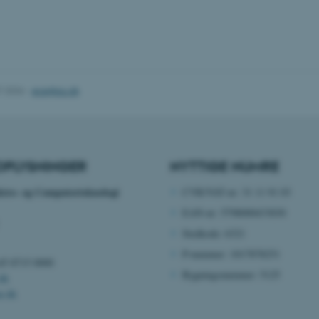
nktioner som navigation mm. Hjemmesiden kan ikke funge
Udbyder / Domæne
Udløb
Beskrivelse
7.2026
-
ece@au.dk
30
Denne cookie sættes af
TYPO3 Association
minutter
TYPO3, og bruges til at 
.au.dk
session, når en backend-
TYPO3 eller Frontend.
30
Dette cookienavn er fo
Typo3 Association
OPLYSNINGER
NYTTIGE NUMRE
minutter
webindholdsstyringssyst
.au.dk
som en brugersessionside
muligt at gemme bruger
ektro- og Computerteknologi
CVR/VAT-nr: 31 11 91 03
tilfælde er det muligvis
kan indstilles ved defau
EAN-nr: 5798000433830
dette kan forhindres af 
de fleste tilfælde er det in
Stedkode: 6321
ødelagt i slutningen af 
indeholder en tilfældig id
P-nummer: 1017878251
specifikke brugerdata.
+45 8715 0000
Bygningsnummer: 5125
Session
Denne cookie er en purp
Microsoft Corporation
dk
cookie, der bruges af hj
.au.dk
u.dk
i Microsoft .net- teknolo
til at opretholde en an