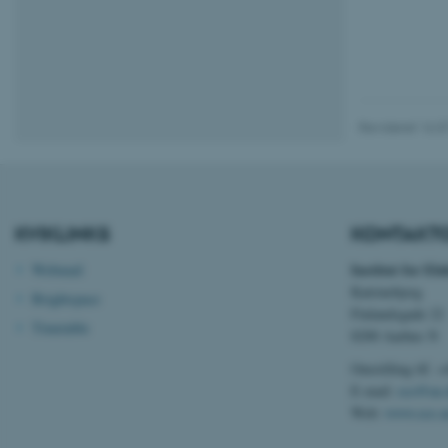
grundlæggende fu
cookies.
Navn
Revideret 16.0
be_typo_user
fe_typo_user
KVIKLINKS
KONTAKT
Institut for El
Webmail
Katrinebjerg
Brightspace
Finlandsgade 22
Timetable
8200 Aarhus N
Omstilling tlf. 
ASP.NET_SessionId
E-mail:
ece@au.
Web:
www.ece.a