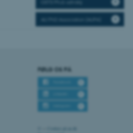
GSTS Ph.d.-udvalg
rer uden disse
AU PhD Association (AUPA)
 vores CMS-udbyder,
identificere en backend-
bruger er logget ind i
rbundet med Typo3-
FØLG OS PÅ
emet. Det bruges generelt
ntifikator for at gøre det
præferencer, men i mange
 ikke nødvendigt, da det
Facebook
lt af platformen, skønt
webstedsadministratorer. I
LinkedIn
dstillet til at blive
en browsersession. Det
entifikator i stedet for
Instagram
ose platform session
emmesider, som er skrevet
gi. Den bruges af serveren
onym brugersession.
©
—
Cookies på au.dk