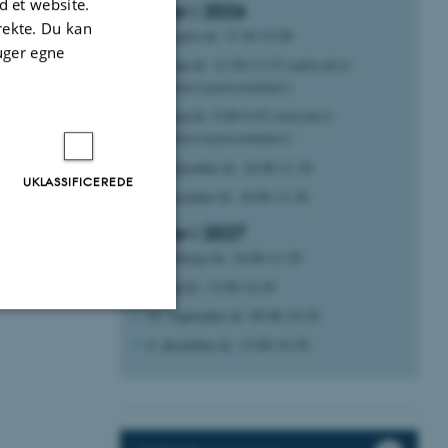
 et website.
Møder i 2026
irekte. Du kan
12. marts kl. 13.30-15.00
uger egne
19. maj kl. 12.30-13.15
(uden ph.d.-
studenterrepræsentanter)
28. maj kl. 9.00-9.45
(med ph.d.-
studenterrepræsentanter)
1. september kl. 10.00-11.30
UKLASSIFICEREDE
1. december kl. 10.00-11.30
Møder i 2027
23. februar kl. 10.00-11.30
3. maj kl. 13.00-14.30
21. september kl. 09.00-10.30
6. december kl. 13.00-14.30
Uklassificerede
ere nogle