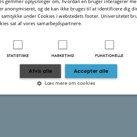
es gemmer oplysninger om, hvordan en bruger interagerer med
er anonymiseret, og de kan ikke bruges til at identificere dig d
t samtykke under Cookies i webstedets footer. Universitetet br
kies sat af vores samarbejdspartnere.
STATISTISKE
MARKETING
FUNKTIONELLE
Afvis alle
Accepter alle
Læs mere om cookies
Statistiske
Marketing
Funktionelle
es hjælper med at gøre hjemmesiden brugbar ved at aktiv