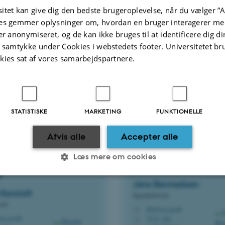
Communication, Contro
itet kan give dig den bedste brugeroplevelse, når du vælger ”A
cal Engineering
Automation
es gemmer oplysninger om, hvordan en bruger interagerer med
er anonymiseret, og de kan ikke bruges til at identificere dig d
Daniel Enrique
Lucani 
ohansen
t samtykke under Cookies i webstedets footer. Universitetet br
Viceinstitutleder for talentudvikling og
kies sat af vores samarbejdspartnere.
funding
e.au.dk
daniel.lucani@ece.au.dk
M
 322
5123, 211
H
1893234
+4593508763
P
+4593508763
P
STATISTISKE
MARKETING
FUNKTIONELLE
Afvis alle
Accepter alle
Software Engineering a
Læs mere om cookies
Processing and Machine
Computing Systems
g
Jens
Bennedsen
Karstoft
Statistiske
Marketing
Funktionelle
Ingeniørdocent
ent
jbb@ece.au.dk
M
ce.au.dk
5123, 420
H