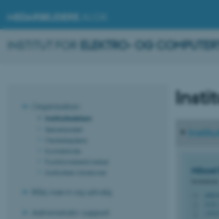
MEDARBEJDERE
.AU.DK
INSTITUT FOR
ELEKTRO- OG COMPUTER
Insti
Organisation
Institutledelsen
Sekretariatet
Instit
Medarbejdere
Kontaktside
Funktionsbeskrivelser
Mikael
Instituttets lokationer
Institutleder
Råd, nævn og udvalg
mbk@e
M
5125,
H
Administrativ support
+452
P