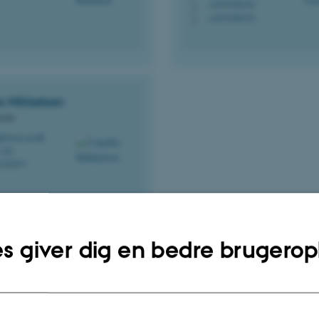
+4593508763
P
+4593508763
P
a
Mikkelsen
leder
k@ece.au.dk
 222
1442671
s giver dig en bedre brugerop
nsledere