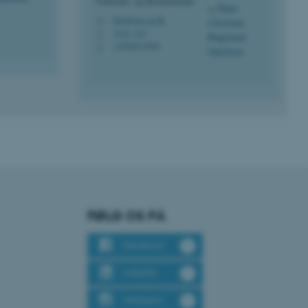
Værksteds- og laboratorieleder
ere nogle
hcbj@ece.au.dk
M
rer uden disse
5125, 223
H
+4540231998
P
 vores CMS-udbyder,
identificere en backend-
bruger er logget ind i
rbundet med Typo3-
emet. Det bruges generelt
ntifikator for at gøre det
præferencer, men i mange
FØLG OS PÅ
 ikke nødvendigt, da det
lt af platformen, skønt
webstedsadministratorer. I
Facebook
dstillet til at blive
en browsersession. Det
entifikator i stedet for
LinkedIn
ose platform session
Instagram
emmesider, som er skrevet