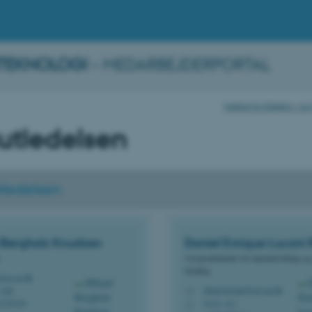
TEKNOLOGI
– MEDARBEJDERPORTAL
Institut for Elektro-
tutledelsen
utledelsen
 Bergholz
Knudsen
Daniel Enrique
Lucani 
Viceinstitutleder for talentudvikling og
funding
ce.au.dk
daniel.lucani@ece.au.dk
 228
M
5123, 211
1745355
H