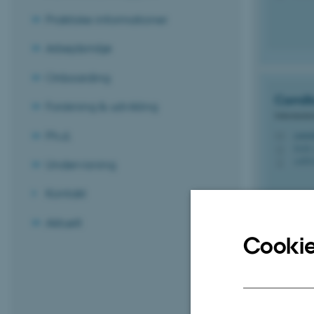
Praktiske informationer
Arbejdsmiljø
Onboarding
Camill
Forskning & udvikling
Sekretariats
Ph.d.
cammi
M
5125,
H
+455
Undervisning
P
Kontakt
Aktuelt
Cookie
Sektio