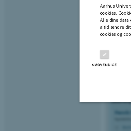
Aarhus Univers
Biomedi
cookies. Cooki
Alle dine data 
Peter
J
altid ændre di
cookies og coo
Lektor
pj@ec
M
5125,
H
+454
P
NØDVENDIGE
Signal 
Learnin
Henrik
Nødvendige
Ingeniørdoc
hka@e
M