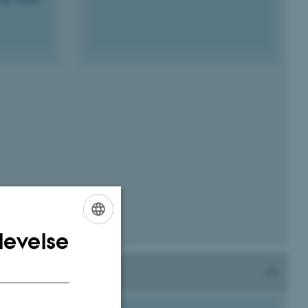
levelse
ENGLISH
DANISH