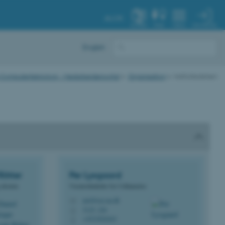
AU.DK
MIN PROFIL
SYSTEM
FIND
MENU
English
 og Computerteknologi - Medarbejderportal
Organisation
Institutledelsen
Rötter
Per
Lysgaard
 ekstern
Viceinstitutleder for Uddannelse
perl@ece.au.dk
M
5125, 226
H
+4523826263
P