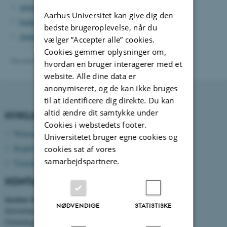
Adjunktvejledning
Aarhus Universitet kan give dig den
Funktionsbeskrivelse adjunktvejleder
bedste brugeroplevelse, når du
Adjunktforløb - krav og mål
vælger ”Accepter alle” cookies.
Cookies gemmer oplysninger om,
Revideret 13.11.2025
-
Heidi Søndergaard
hvordan en bruger interagerer med et
website. Alle dine data er
anonymiseret, og de kan ikke bruges
til at identificere dig direkte. Du kan
altid ændre dit samtykke under
KVIKLINKS
Cookies i webstedets footer.
Webmail
Universitetet bruger egne cookies og
Brightspace
cookies sat af vores
samarbejdspartnere.
Timetable
KONTAKTOPLYSNINGER
Institut for Elektro- og Computerteknologi
NØDVENDIGE
STATISTISKE
Katrinebjerg
Finlandsgade 22