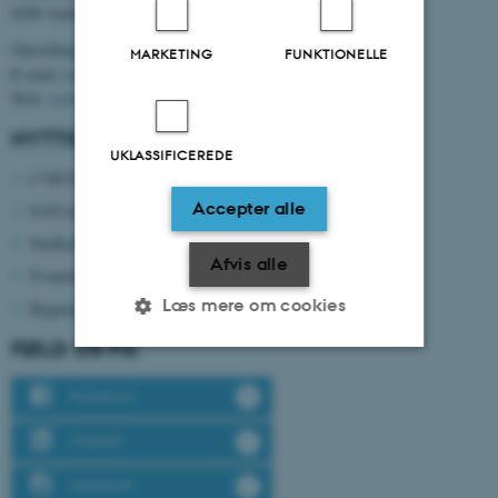
8200 Aarhus N
Omstilling tlf. +45 8715 0000
MARKETING
FUNKTIONELLE
E-mail:
ece@au.dk
Web:
www.ece.au.dk
NYTTIGE NUMRE
UKLASSIFICEREDE
CVR/VAT-nr: 31 11 91 03
Accepter alle
EAN-nr: 5798000433830
Stedkode: 6321
Afvis alle
P-nummer: 1017878251
Læs mere om cookies
Bygningsnummer: 5125
FØLG OS PÅ
Nødvendige
Statistiske
Marketing
Facebook
Funktionelle
Uklassificerede
LinkedIn
Instagram