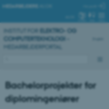
MEDARBEJDERE
.AU.DK
Min profil
AU.DK
SYSTEM
FIND
MENU
INSTITUT FOR
ELEKTRO- OG
COMPUTERTEKNOLOGI
–
English
MEDARBEJDERPORTAL
Bachelorprojekter for
diplomingeniører