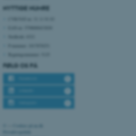
be_typo_user
TYPO3 Association
NYTTIGE NUMRE
.au.dk
CVR/VAT-nr: 31 11 91 03
EAN-nr: 5798000433830
fe_typo_user
Typo3 Association
Stedkode: 6321
.au.dk
P-nummer: 1017878251
Bygningsnummer: 5125
FØLG OS PÅ
Facebook
LinkedIn
Instagram
ASP.NET_SessionId
Microsoft Corporation
.au.dk
©
—
Cookies på au.dk
Privatlivspolitik