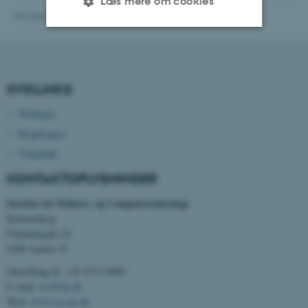
Læs mere om cookies
Revideret 15.01.2026
-
ece@au.dk
Nødvendige
Statistiske
Marketing
Funktionelle
Uklassificerede
KVIKLINKS
Webmail
Brightspace
Nødvendige cookies hjælper
med at gøre hjemmesiden
Timetable
brugbar ved at aktivere nogle
KONTAKTOPLYSNINGER
grundlæggende funktioner
som navigation mm.
Institut for Elektro- og Computerteknologi
Katrinebjerg
Hjemmesiden kan ikke
Finlandsgade 22
fungerer uden disse cookies.
8200 Aarhus N
Omstilling tlf. +45 8715 0000
E-mail:
ece@au.dk
Navn
Udbyder / Domæne
Web:
www.ece.au.dk