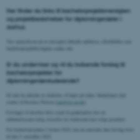
Her finder du links til bachelorprojektoversigten
og projektbeskrivelser for diplomingeniører i
Aarhus
Vær opmærksom på at oversigten løbende opdateres, efterhånden som
bachelorprojektforslagene sendes ind.
Er du underviser og vil du indsende forslag til
bachelorprojekter for
diplomingeniørstuderende?
Så skal du udfylde en skabelon, til højre på siden. Skabelonen skal
sendes til Rasmus Nielsen (
rani@ece.au.dk
).
Forslaget vil herefter blive sendt til godkendelse hos en
uddannelsesansvarlig, hvorefter de studerende kan vælge projektet.
For bachelorprojekter i foråret 2026, kan du indsende dine forslag frem
til den 5. november 2025.