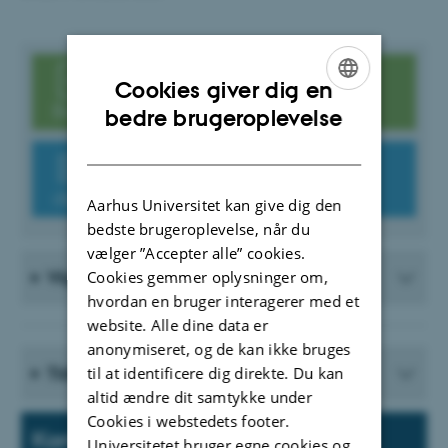
Diplomingeniør
Cookies giver dig en
Bacheloroversigt - Efterår 2026
ENGLISH
bedre brugeroplevelse
DANISH
Bachelorprojekt-beskrivelser
diplomingeniør - Efterår 2026
Aarhus Universitet kan give dig den
bedste brugeroplevelse, når du
vælger ”Accepter alle” cookies.
Vigtige datoer for BA-processen
Cookies gemmer oplysninger om,
hvordan en bruger interagerer med et
website. Alle dine data er
anonymiseret, og de kan ikke bruges
Tidligere semestres bachelorprojekter
til at identificere dig direkte. Du kan
altid ændre dit samtykke under
Cookies i webstedets footer.
Kontakt
Universitetet bruger egne cookies og