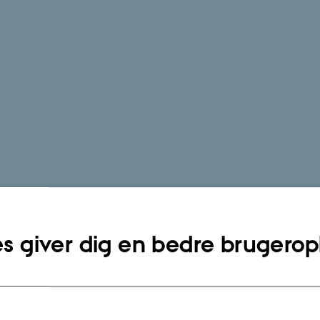
s giver dig en bedre brugerop