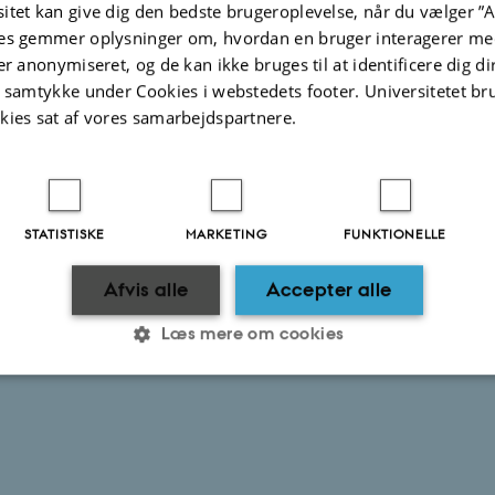
itet kan give dig den bedste brugeroplevelse, når du vælger ”A
es gemmer oplysninger om, hvordan en bruger interagerer med
er anonymiseret, og de kan ikke bruges til at identificere dig d
t samtykke under Cookies i webstedets footer. Universitetet br
kies sat af vores samarbejdspartnere.
STATISTISKE
MARKETING
FUNKTIONELLE
Afvis alle
Accepter alle
Læs mere om cookies
Statistiske
Marketing
Funktionelle