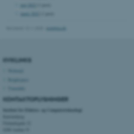
maj 2022
(1 post)
Navn
Udbyder / Domæne
marts 2022
(1 post)
be_typo_user
TYPO3 Association
.au.dk
Revideret 13.11.2025
-
ece@au.dk
fe_typo_user
Typo3 Association
.au.dk
KVIKLINKS
Webmail
Brightspace
Timetable
KONTAKTOPLYSNINGER
Institut for Elektro- og Computerteknologi
Katrinebjerg
Finlandsgade 22
ASP.NET_SessionId
Microsoft Corporation
8200 Aarhus N
.au.dk