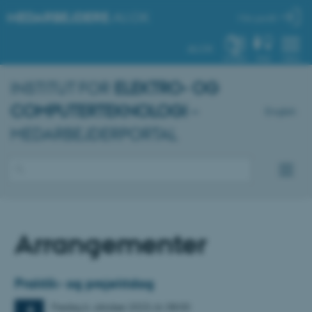
MEDARBEJDERE
.AU.DK
Min profil
AU.DK
SYSTEM
FIND
MENU
INSTITUT FOR
ELEKTRO- OG
COMPUTERTEKNOLOGI
–
English
MEDARBEJDERPORTAL
Arrangementer
Praktik- og projektdag
Fredag
6.
oktober 2023,
kl. 08:00
6