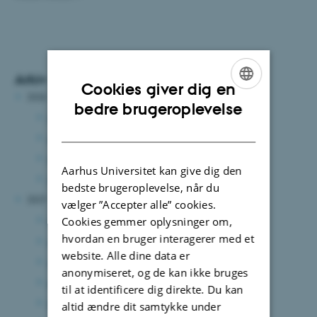
Arkiv
Cookies giver dig en
2026
ENGLISH
bedre brugeroplevelse
juni 2026
(2 poster)
DANISH
april 2026
(1 post)
marts 2026
(2 poster)
Aarhus Universitet kan give dig den
januar 2026
(6 poster)
bedste brugeroplevelse, når du
2025
vælger ”Accepter alle” cookies.
december 2025
(3 poster)
Cookies gemmer oplysninger om,
hvordan en bruger interagerer med et
oktober 2025
(4 poster)
website. Alle dine data er
september 2025
(2 poster)
anonymiseret, og de kan ikke bruges
august 2025
(5 poster)
til at identificere dig direkte. Du kan
juni 2025
(5 poster)
altid ændre dit samtykke under