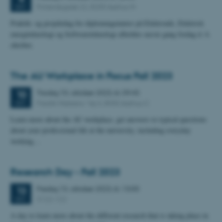
Finlandsgade 22, 8200 Aarhus N
OKT.
Praktik- og projektdag for diplomingeniører på Elektronik, Elektrisk
energiteknologi og Softwareteknologi afholdes næste gang fredag d. 6.
oktober.
The AU Workplace in Focus Fall 2023
Tirsdag
10.
oktober 2023,
kl. 09:45
10
Fredrik Nielsens Vej 4, 8000 Aarhus C
OKT.
Learn more about the AU workplace, get answers to typical questions
about your professional life at the university, including everyday
working…
Research Day - Fall 2023
Fredag
13.
oktober 2023,
kl. 13:00
13
5122-122
OKT.
A day to learn more about the different research that is taking place in