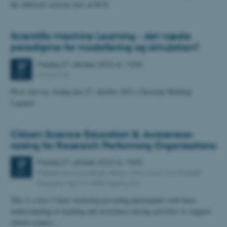
the different sections here at ECE.
Scientific Machine Learning - det næste
paradigme for modellering og simulation?
Fredag
27.
oktober 2023,
kl. 13:00
27
5123-313
OKT.
Ph.d.-forsvar, fredag den 27. oktober 2023, Christian Møldrup
Legaard
Citizen Science Education & Awareness-
raising for Research Performing Organisations
Fredag
27.
oktober 2023,
kl. 14:00
27
Preben Hornung Stuen, Bldg. 1422, room 132 (Fredrik
OKT.
Nielsens Vej 2-4, 8000 Aarhus C)
This is a free 2-hour workshop providing participants with basic
understanding of teaching and awareness-raising activities to support
citizen science…