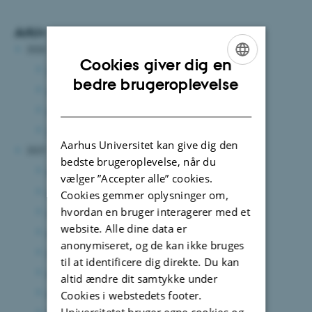
Arkiv
2026
Cookies giver dig en
juni 2026
(2 poster)
ENGLISH
bedre brugeroplevelse
april 2026
(1 post)
DANISH
marts 2026
(2 poster)
januar 2026
(6 poster)
Aarhus Universitet kan give dig den
2025
bedste brugeroplevelse, når du
december 2025
(3 poster)
vælger ”Accepter alle” cookies.
oktober 2025
(4 poster)
Cookies gemmer oplysninger om,
hvordan en bruger interagerer med et
september 2025
(2 poster)
website. Alle dine data er
august 2025
(5 poster)
anonymiseret, og de kan ikke bruges
juni 2025
(5 poster)
til at identificere dig direkte. Du kan
maj 2025
(4 poster)
altid ændre dit samtykke under
marts 2025
(3 poster)
Cookies i webstedets footer.
Universitetet bruger egne cookies og