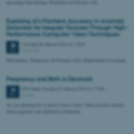
upcoming Chip Strategy Workshop on February 27th.
Exploring AI's Frontiers: Accuracy in Anomaly
Detection for Irregular Textures Through High-
Performance Computer Vision Techniques
Onsdag
28.
februar 2024,
kl. 13:00
28
5125-424
FEB.
PhD defence, Wednesday 28 February 2024, Mehdi Rafiei Foroushani
Pregnancy and Birth in Denmark
893 dage,
Torsdag
29.
februar 2024,
kl. 17:00
-
.
29
Online
FEB.
Are you planning for or about to have a baby? Then join this webinar
about pregnancy and childbirth in Denmark.