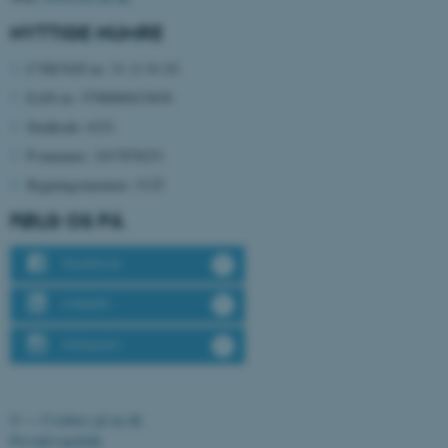
NYTTIGE NUMRE
JSESSIONID
Oracle Corporation
CVR/VAT-nr: 31 11 91 03
.au.dk
EAN-nr: 5798000433830
Stedkode: 6321
P-nummer: 1017878251
ARRAffinity
Microsoft Corporation
.mitstudie.au.dk
Bygningsnummer: 5125
FØLG OS PÅ
Facebook
esctx
Microsoft Corporation
.login.microsoftonline.com
LinkedIn
fpc
Microsoft Corporation
login.microsoftonline.com
Instagram
__cf_bm
Cloudflare Inc.
.pure.au.dk
©
—
Cookies på au.dk
Privatlivspolitik