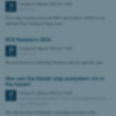
Fredag
16.
februar 2024,
kl. 16:00
16
5125-430
FEB.
We're super excited to invite all PhD’s and Postdoc’s at ECE to our
laid-back Wine Tasting & Tapas event.
ECE Fastelavn 2024
Tirsdag
20.
februar 2024,
kl. 14:00
20
5122-122
FEB.
We look forward to celebrating Fastelavn with you again this year!
How can the Danish chip ecosystem win in
the future?
Tirsdag
27.
februar 2024,
kl. 10:00
27
Richard Mortensen Stuen (1422-122), Frederik Nielsens
FEB.
Vej 2, 8000 Aarhus
Dive into the heart of Denmark’s microchip ecosystem at this