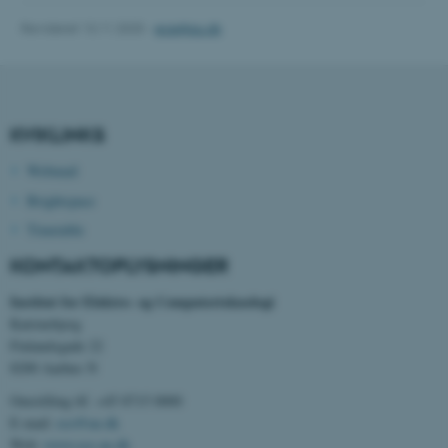
be_typo_user
TYPO3 Association
.au.dk
Revideret 13.11.2025
-
ece@au.dk
fe_typo_user
Typo3 Association
.au.dk
KVIKLINKS
Webmail
Brightspace
Timetable
KONTAKTOPLYSNINGER
Institut for Elektro- og Computerteknologi
Katrinebjerg
Finlandsgade 22
8200 Aarhus N
ASP.NET_SessionId
Microsoft Corporation
Omstilling tlf. +45 8715 0000
.au.dk
E-mail:
ece@au.dk
Web:
www.ece.au.dk