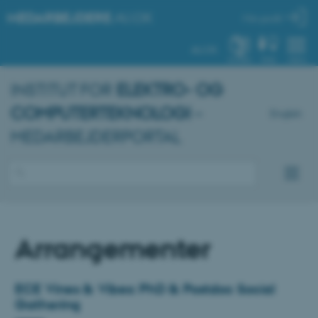
MEDARBEJDERE
.AU.DK
Min profil
AU.DK
SYSTEM
FIND
MENU
INSTITUT FOR
ELEKTRO- OG
COMPUTERTEKNOLOGI
–
English
MEDARBEJDERPORTAL
Arrangementer
ECE Vines & Vibes: PhD & Postdoc Social
Gathering