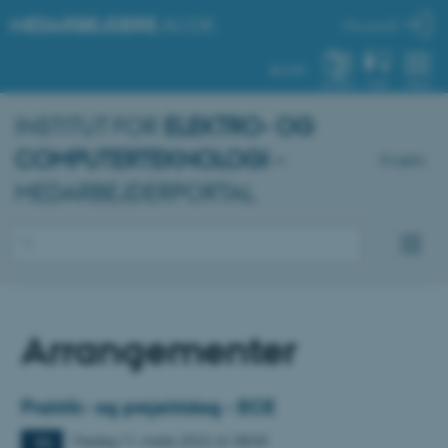
MEDARBEJDERE
.AU.DK
Min profil
AU.DK
SYSTEM
FIND
MENU
INSTITUT FOR
ELEKTRO- OG
COMPUTERTEKNOLOGI
–
English
MEDARBEJDERPORTAL
Arrangementer
Praktik- og projektdag - ECE
Fredag
11.
marts 2022,
kl. 08:00
11