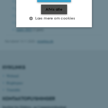
november 2022
(5 poster)
oktober 2022
(3 poster)
Afvis alle
september 2022
(3 poster)
Læs mere om cookies
maj 2022
(1 post)
marts 2022
(1 post)
Nødvendige
Statistiske
Marketing
Revideret 13.11.2025
-
ece@au.dk
Funktionelle
Uklassificerede
Nødvendige cookies hjælper
KVIKLINKS
med at gøre hjemmesiden
Webmail
brugbar ved at aktivere nogle
Brightspace
grundlæggende funktioner
som navigation mm.
Timetable
Hjemmesiden kan ikke
KONTAKTOPLYSNINGER
fungerer uden disse cookies.
Institut for Elektro- og Computerteknologi