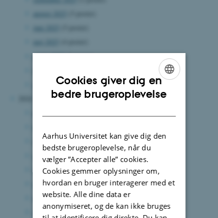
august 2025
(5 poster)
juni 2025
(5 poster)
maj 2025
(4 poster)
marts 2025
(3 poster)
februar 2025
(2 poster)
Cookies giver dig en
januar 2025
(3 poster)
ENGLISH
bedre brugeroplevelse
2024
DANISH
december 2024
(2 poster)
november 2024
(4 poster)
Aarhus Universitet kan give dig den
oktober 2024
(3 poster)
bedste brugeroplevelse, når du
september 2024
(3 poster)
vælger ”Accepter alle” cookies.
august 2024
(5 poster)
Cookies gemmer oplysninger om,
hvordan en bruger interagerer med et
juni 2024
(6 poster)
website. Alle dine data er
maj 2024
(6 poster)
anonymiseret, og de kan ikke bruges
april 2024
(10 poster)
til at identificere dig direkte. Du kan