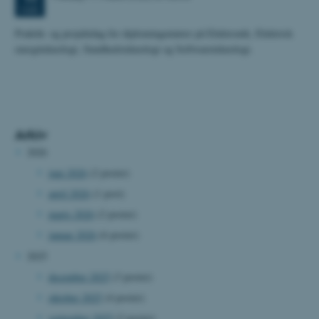
MAR.
Praktik- og projektdag for diplomingeniører på Elektronik, Elektrisk
energiteknologi, Sundhedsteknologi og Softwareteknologi.
Arkiv
2026
juni 2026
(2 poster)
april 2026
(1 post)
marts 2026
(2 poster)
januar 2026
(6 poster)
2025
december 2025
(3 poster)
oktober 2025
(4 poster)
september 2025
(2 poster)