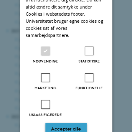
marts 2024
(5 poster)
altid ændre dit samtykke under
februar 2024
(5 poster)
Cookies i webstedets footer.
Universitetet bruger egne cookies og
januar 2024
(8 poster)
cookies sat af vores
2023
samarbejdspartnere.
december 2023
(4 poster)
november 2023
(10 poster)
oktober 2023
(5 poster)
NØDVENDIGE
STATISTISKE
september 2023
(3 poster)
august 2023
(2 poster)
juni 2023
(8 poster)
MARKETING
FUNKTIONELLE
maj 2023
(7 poster)
april 2023
(14 poster)
marts 2023
(1 post)
UKLASSIFICEREDE
2022
december 2022
(1 post)
Accepter alle