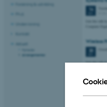
Systems f
Forskning & udvikling
Torsd
14
5125
SEP.
Ph.d.
Join this talk 
Undervisning
Computer Engin
Kontakt
Wireless P
Aktuelt
Onsd
Nyheder
20
SEP.
Arrangementer
Join this talk 
Computer Engin
Cookie