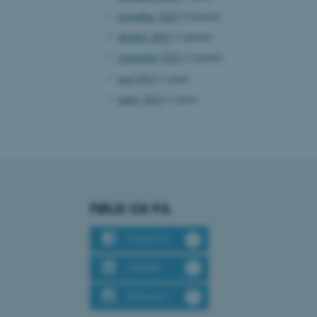
ere nogle
november 2022
(5 poster)
rer uden disse
oktober 2022
(3 poster)
september 2022
(3 poster)
maj 2022
(1 post)
marts 2022
(1 post)
 vores CMS-udbyder,
identificere en backend-
bruger er logget ind i
rbundet med Typo3-
emet. Det bruges generelt
ntifikator for at gøre det
præferencer, men i mange
FØLG OS PÅ
 ikke nødvendigt, da det
lt af platformen, skønt
webstedsadministratorer. I
Facebook
dstillet til at blive
en browsersession. Det
entifikator i stedet for
LinkedIn
Instagram
ose platform session
emmesider, som er skrevet
gi. Den bruges af serveren