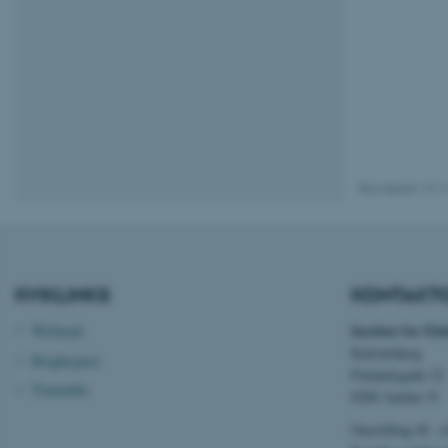
Nødvendige cooki
grundlæggende fu
cookies.
Navn
be_typo_user
Revideret 13.1
fe_typo_user
KVIKLINKS
KONTAKT
Institut for El
Webmail
Katrinebjerg
Brightspace
Finlandsgade 22
Timetable
8200 Aarhus N
ASP.NET_SessionId
Omstilling tlf. 