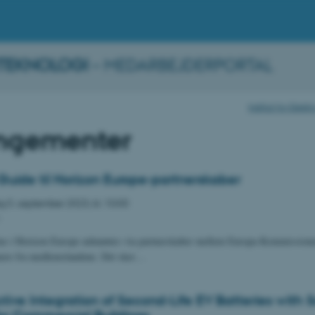
TEKNOLOGI
– MEDARBEJDERPORTAL
Institut for Ele
ngementer
Guide til Horizon Europe-partnerskaber
ag
5.
september 2023,
kl. 10:00
ne i Horizon Europe udmøntes via partnerskaber mellem Europa-Kommissionen
tnere fra medlemslandene. Det sker…
tive Integration of Second-Life EV Batteries with S