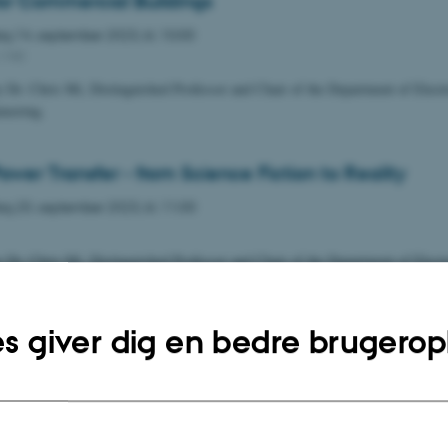
or Commercial Buildings
ag
14.
september 2023,
kl. 10:00
-140
by Dr. Chris Mi, Distinguished Professor and Chair of the Department of Electr
eering.
ower Transfer - from Science Fiction to Reality
ag
20.
september 2023,
kl. 11:00
by Dr. Chris Mi, Distinguished Professor and Chair of the Department of Electr
eering.
s giver dig en bedre brugerop