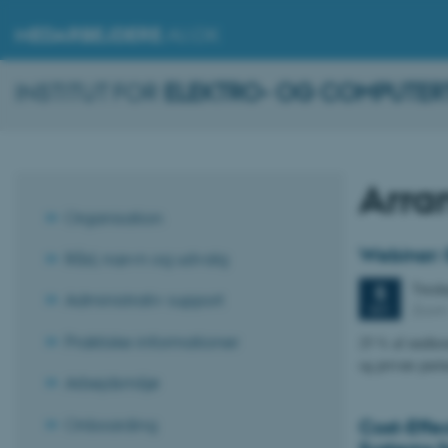
MEDARBEJDERE
.AU.DK
INSTITUT FOR
ELEKTRO- OG COMPUTER
Arra
Organisation
Webinar: 
Råd, nævn og udvalg
Tirsd
5
Administrativ support
Zoom
SEP.
Praktiske informationer
25 % af midler
og private par
Arbejdsmiljø
Onboarding
Cost-Effec