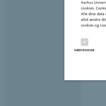
Aarhus Univers
cookies. Cooki
Alle dine data 
altid ændre di
cookies og coo
NØDVENDIGE
Nødvendige