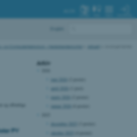
AU.DK
MIN PROFIL
SYSTEM
FIND
MENU
English
ktro- og Computerteknologi - Medarbejderportal
Aktuelt
Arrangementer
Arkiv
2026
juni 2026
(2 poster)
april 2026
(1 post)
marts 2026
(2 poster)
 og offentlige
januar 2026
(6 poster)
2025
december 2025
(3 poster)
olar PV
oktober 2025
(4 poster)