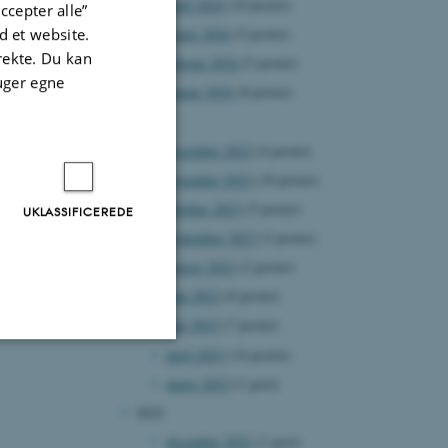
april 2024
(10 poster)
ccepter alle”
marts 2024
(5 poster)
 et website.
irekte. Du kan
februar 2024
(5 poster)
uger egne
januar 2024
(8 poster)
2023
december 2023
(4 poster)
november 2023
(10 poster)
oktober 2023
(5 poster)
UKLASSIFICEREDE
september 2023
(3 poster)
august 2023
(2 poster)
juni 2023
(8 poster)
maj 2023
(7 poster)
april 2023
(14 poster)
Uklassificerede
marts 2023
(1 post)
2022
december 2022
(1 post)