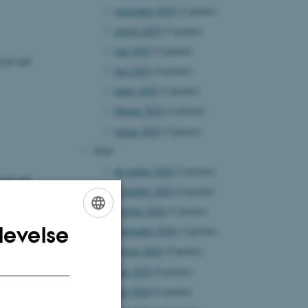
september 2025
(2 poster)
august 2025
(5 poster)
juni 2025
(5 poster)
ical and
maj 2025
(4 poster)
marts 2025
(3 poster)
februar 2025
(2 poster)
januar 2025
(3 poster)
2024
december 2024
(2 poster)
ical and
november 2024
(4 poster)
oktober 2024
(3 poster)
levelse
september 2024
(3 poster)
ENGLISH
august 2024
(5 poster)
DANISH
juni 2024
(6 poster)
maj 2024
(6 poster)