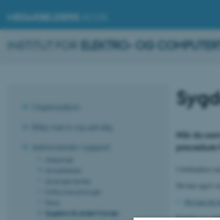
MEDARBEJDERE
.AU.DK
INSTITUT FOR
ELEKTRO- OG COMPUTER
Sygd
Organisation
Råd, nævn og udvalg
Når du som
procedure 
Administrativ support
Adgange
I forbindelse 
Ansættelser
Arrangementer
Du kan også vær
Driftsomkostninger
Det kan du 
Ferie
Sygdom & andet fravær
Sygdom og andet