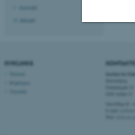
Kontakt
Aktuelt
Nødvendige
Nødvendige cooki
KVIKLINKS
KONTAKT
grundlæggende fu
cookies.
Institut for El
Webmail
Katrinebjerg
Brightspace
Finlandsgade 22
Timetable
8200 Aarhus N
Navn
Omstilling tlf. 
be_typo_user
E-mail:
ece@au.
Web:
www.ece.a
fe_typo_user