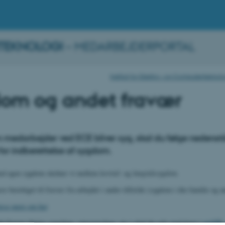
TEKNOLOGI
– MEDARBEJDERPORTAL
Institut for Elektro- og Computertekno
om og andet fravær
 medarbejder ved ECE bliver syg, skal du følge nedens
for indberettelse af sygdom.
med egen sygdom skelner vi mellem
korttid-
og
langtidssygdom.
e berettiget til fravær fra arbejdet i andre tilfælde (sygdom i din familie og a
læse mere om her
 fravær (børns sygedage, omsorgsdage, etc.) skal du selv registrere i
mitHR
.