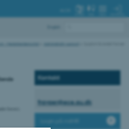
AU.DK
MIN PROFIL
SYSTEM
FIND
MENU
English
logi - Medarbejderportal
Administrativ support
Sygdom & andet fravær
Kontakt
tående
fravaer@ece.au.dk
ndet fravær).
Login på mitHR