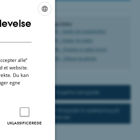
levelse
ENGLISH
Nyttige links
mitHR - Guides for medarbejdere
DANISH
mitHR - Guides for ledere
AU HR - Sygdom og andet fravær
AU HR - Tilbage på arbejde
ccepter alle”
 et website.
irekte. Du kan
uger egne
Sygefraværsguide
Miniguide til opfølgning på
sygefravær
UKLASSIFICEREDE