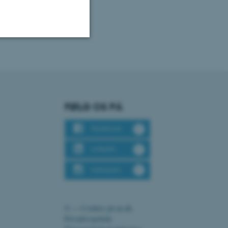
Uklassificerede
ere nogle
FØLG OS PÅ
rer uden disse
Facebook
LinkedIn
Instagram
 vores CMS-udbyder,
identificere en backend-
bruger er logget ind i
©
—
Cookies på au.dk
Privatlivspolitik
rbundet med Typo3-
emet. Det bruges generelt