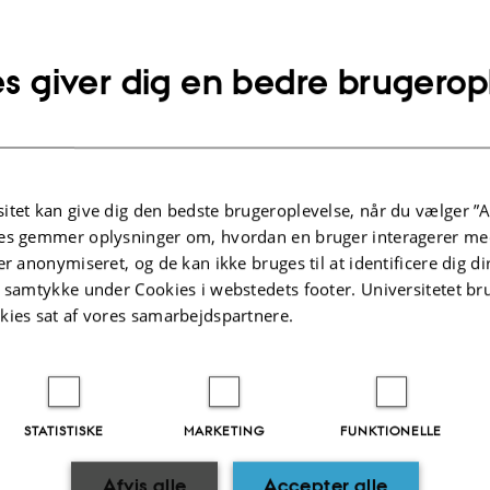
s giver dig en bedre brugerop
bliver syg
er syg i længere tid
itet kan give dig den bedste brugeroplevelse, når du vælger ”A
ion til ledere
es gemmer oplysninger om, hvordan en bruger interagerer med
er anonymiseret, og de kan ikke bruges til at identificere dig d
t samtykke under Cookies i webstedets footer. Universitetet br
kies sat af vores samarbejdspartnere.
STATISTISKE
MARKETING
FUNKTIONELLE
1.2025
-
ece@au.dk
Afvis alle
Accepter alle