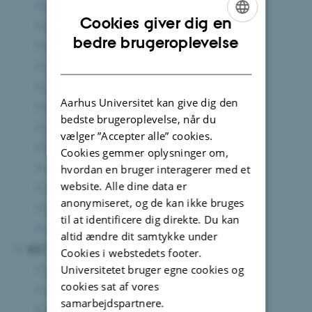
december 2024
(6 poster)
Cookies giver dig en
november 2024
(3 poster)
ENGLISH
bedre brugeroplevelse
oktober 2024
(3 poster)
DANISH
september 2024
(5 poster)
august 2024
(7 poster)
Aarhus Universitet kan give dig den
juli 2024
(2 poster)
bedste brugeroplevelse, når du
juni 2024
(10 poster)
vælger ”Accepter alle” cookies.
maj 2024
(6 poster)
Cookies gemmer oplysninger om,
april 2024
(2 poster)
hvordan en bruger interagerer med et
website. Alle dine data er
marts 2024
(7 poster)
anonymiseret, og de kan ikke bruges
februar 2024
(10 poster)
til at identificere dig direkte. Du kan
januar 2024
(4 poster)
altid ændre dit samtykke under
2023
Cookies i webstedets footer.
december 2023
(5 poster)
Universitetet bruger egne cookies og
cookies sat af vores
november 2023
(7 poster)
samarbejdspartnere.
oktober 2023
(8 poster)