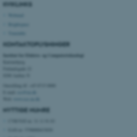
KVIKLINKS
Webmail
fe_typo_user
Typo3 Association
.au.dk
Brightspace
Timetable
KONTAKTOPLYSNINGER
Institut for Elektro- og Computerteknologi
Katrinebjerg
Finlandsgade 22
8200 Aarhus N
Omstilling tlf. +45 8715 0000
E-mail:
ece@au.dk
Web:
www.ece.au.dk
ASP.NET_SessionId
Microsoft Corporation
.au.dk
NYTTIGE NUMRE
CVR/VAT-nr: 31 11 91 03
EAN-nr: 5798000433830
JSESSIONID
Oracle Corporation