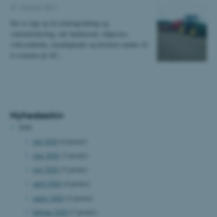
07. oktober 2021
Der er lagt op til erfaringsdeling og
videnudveksling, når landmænd, rådgivere,
virksomheder, myndigheder og forskere mødes til
et seminar på AU…
Nyhedsarkiv
2026
juli 2026
(6 poster)
juni 2026
(3 poster)
maj 2026
(5 poster)
april 2026
(4 poster)
marts 2026
(4 poster)
februar 2026
(7 poster)