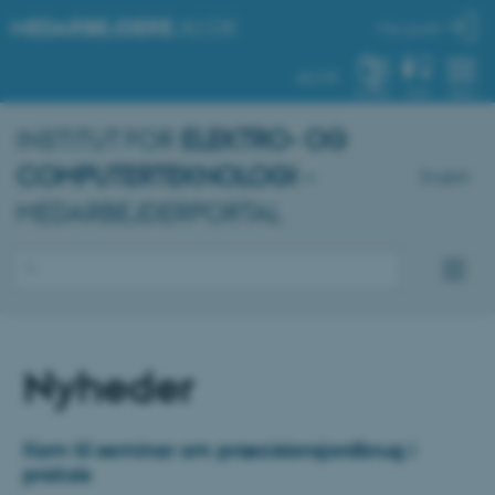
MEDARBEJDERE
.AU.DK
Min profil
AU.DK
SYSTEM
FIND
MENU
INSTITUT FOR
ELEKTRO- OG
COMPUTERTEKNOLOGI
–
English
MEDARBEJDERPORTAL
Nyheder
Kom til seminar om præcisionsjordbrug i
praksis