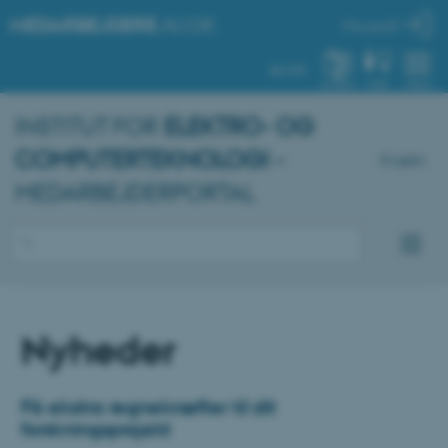
MEDARBEJDERE
.AU.DK
Min profil
AU.DK
SYSTEM
FIND
MENU
INSTITUT FOR
ELEKTRO- OG
COMPUTERTEKNOLOGI
–
English
MEDARBEJDERPORTAL
Nyheder
Få ekstra regnekræfter til dit
forskningsprojekt