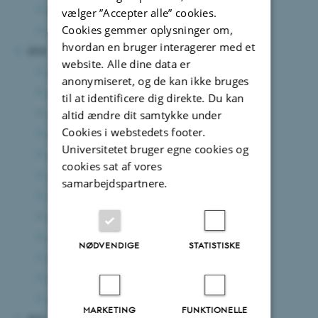
februar 2025
(5 poster)
vælger ”Accepter alle” cookies.
Cookies gemmer oplysninger om,
januar 2025
(4 poster)
hvordan en bruger interagerer med et
2024
website. Alle dine data er
december 2024
(6 poster)
anonymiseret, og de kan ikke bruges
november 2024
(3 poster)
til at identificere dig direkte. Du kan
oktober 2024
(3 poster)
altid ændre dit samtykke under
Cookies i webstedets footer.
september 2024
(5 poster)
Universitetet bruger egne cookies og
august 2024
(7 poster)
cookies sat af vores
juli 2024
(2 poster)
samarbejdspartnere.
juni 2024
(10 poster)
maj 2024
(6 poster)
april 2024
(2 poster)
NØDVENDIGE
STATISTISKE
marts 2024
(7 poster)
februar 2024
(10 poster)
januar 2024
(4 poster)
MARKETING
FUNKTIONELLE