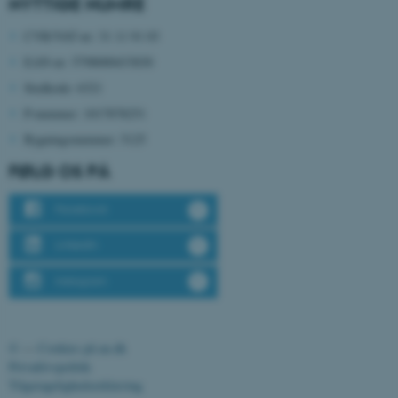
NYTTIGE NUMRE
CFTOKEN
Adobe Inc.
CVR/VAT-nr: 31 11 91 03
eddiprod.au.dk
EAN-nr: 5798000433830
Stedkode: 6321
P-nummer: 1017878251
Bygningsnummer: 5125
FØLG OS PÅ
Facebook
OptanonConsent
OneTrust LLC
.pure.au.dk
LinkedIn
Instagram
©
—
Cookies på au.dk
Privatlivspolitik
Tilgængelighedserklæring