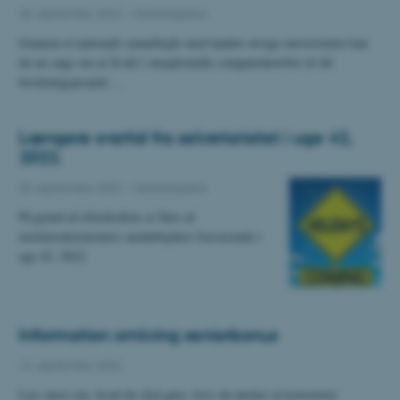
30. september 2022
-
Medarbejdere
Gennem et nationalt samarbejde med landets øvrige universiteter kan
du nu søge om at få del i exceptionelle computerkræfter til dit
forskningsprojekt.…
Længere svartid fra sekretariatet i uge 42,
2022.
30. september 2022
-
Medarbejdere
På grund af efterårsferie er flere af
institutsekretariatets medarbejdere fraværende i
uge 42, 2022.
Information omkring seniorbonus
12. september 2022
Læs mere om, hvad du skal gøre, hvis du ønsker at konvertere