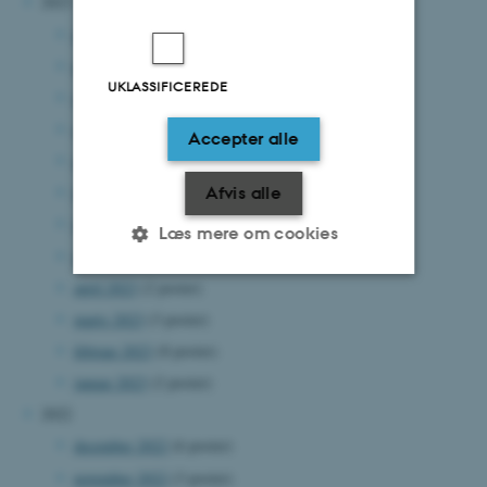
2023
december 2023
(5 poster)
november 2023
(7 poster)
UKLASSIFICEREDE
oktober 2023
(8 poster)
september 2023
(3 poster)
Accepter alle
august 2023
(4 poster)
juli 2023
(4 poster)
Afvis alle
juni 2023
(5 poster)
Læs mere om cookies
maj 2023
(8 poster)
april 2023
(2 poster)
Nødvendige
Statistiske
Marketing
marts 2023
(3 poster)
februar 2023
(8 poster)
Funktionelle
Uklassificerede
januar 2023
(2 poster)
2022
december 2022
(6 poster)
Nødvendige cookies hjælper
med at gøre hjemmesiden
november 2022
(3 poster)