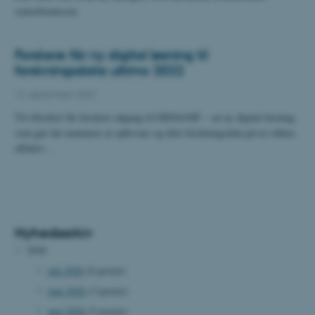
seniorbonussen.
Forskere får ny digital løsning til
forskningsdata ultimo 2022
12. september 2022
Til efteråret får forskere adgang til ERDA/SIF – en ny digital løsning,
som gør det nemmere at opbevare og dele forskningsdata på en sikker,
effektiv…
Nyhedsarkiv
2026
juli 2026
(6 poster)
juni 2026
(3 poster)
maj 2026
(5 poster)