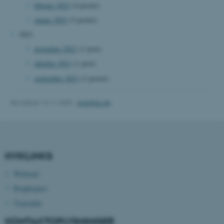
februar 2022
(4 poster)
januar 2022
(5 poster)
2021
Navn
Udbyder / Domæne
november 2021
(1 post)
be_typo_user
TYPO3 Association
.au.dk
oktober 2021
(1 post)
september 2021
(2 poster)
fe_typo_user
Typo3 Association
Revideret 13.11.2025
-
ece@au.dk
.au.dk
KVIKLINKS
Webmail
Brightspace
Timetable
KONTAKTOPLYSNINGER