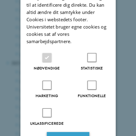
juli 2024
(2 poster)
til at identificere dig direkte. Du kan
juni 2024
(10 poster)
altid ændre dit samtykke under
maj 2024
(6 poster)
Cookies i webstedets footer.
Universitetet bruger egne cookies og
april 2024
(2 poster)
cookies sat af vores
marts 2024
(7 poster)
samarbejdspartnere.
februar 2024
(10 poster)
januar 2024
(4 poster)
2023
NØDVENDIGE
STATISTISKE
december 2023
(5 poster)
november 2023
(7 poster)
oktober 2023
(8 poster)
MARKETING
FUNKTIONELLE
september 2023
(3 poster)
august 2023
(4 poster)
juli 2023
(4 poster)
UKLASSIFICEREDE
juni 2023
(5 poster)
maj 2023
(8 poster)