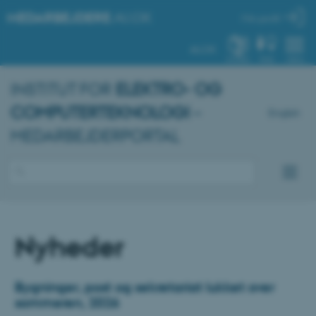
MEDARBEJDERE
.AU.DK
Min profil
AU.DK
SYSTEM
FIND
MENU
INSTITUT FOR
ELEKTRO- OG
COMPUTERTEKNOLOGI
–
English
MEDARBEJDERPORTAL
Nyheder
Bygninger, post og sekretariat lukket over
sommeren, 2026