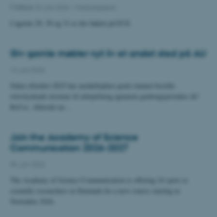
I fokus
22. juni 2026
-
Medarbejdere
I ugerne 29, 30 og 31 er der lukket på ECE.
Giv gamle møbler nyt liv et andet sted på AU
14. juni 2026
Siden efteråret 2025 har medarbejdere gratis kunnet bestille
overskydende inventar til arbejdsbrug igennem genbrugsportalen AU
ReUse. Allerede nu…
Join the Academy of Science
Communication 2026-2027
05. juni 2026
The Academy of Science Communication is offering 24 spots to
scientific researchers in Denmark for a new course starting in
November 2026.