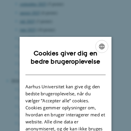
september 2025
(5 poster)
august 2025
(6 poster)
juli 2025
(3 poster)
juni 2025
(10 poster)
maj 2025
(2 poster)
april 2025
(6 poster)
Cookies giver dig en
marts 2025
(8 poster)
ENGLISH
bedre brugeroplevelse
februar 2025
(5 poster)
DANISH
januar 2025
(4 poster)
2024
Aarhus Universitet kan give dig den
december 2024
(6 poster)
bedste brugeroplevelse, når du
november 2024
(3 poster)
vælger ”Accepter alle” cookies.
oktober 2024
(3 poster)
Cookies gemmer oplysninger om,
hvordan en bruger interagerer med et
september 2024
(5 poster)
website. Alle dine data er
august 2024
(7 poster)
anonymiseret, og de kan ikke bruges