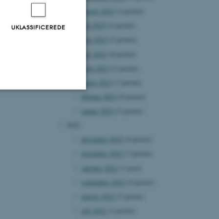
august 2023
(4 poster)
juli 2023
(4 poster)
UKLASSIFICEREDE
juni 2023
(5 poster)
maj 2023
(8 poster)
april 2023
(2 poster)
marts 2023
(3 poster)
februar 2023
(8 poster)
Uklassificerede
januar 2023
(2 poster)
2022
december 2022
(6 poster)
ere nogle
november 2022
(3 poster)
rer uden disse
oktober 2022
(1 post)
september 2022
(4 poster)
august 2022
(5 poster)
juli 2022
(2 poster)