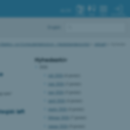
AU.DK
MIN PROFIL
SYSTEM
FIND
MENU
English
for Elektro- og Computerteknologi - Medarbejderportal
Aktuelt
Nyheder
Nyhedsarkiv
2026
ce
juli 2026
(6 poster)
juni 2026
(3 poster)
maj 2026
(5 poster)
up now!
april 2026
(4 poster)
marts 2026
(4 poster)
egisk løft
februar 2026
(7 poster)
januar 2026
(9 poster)