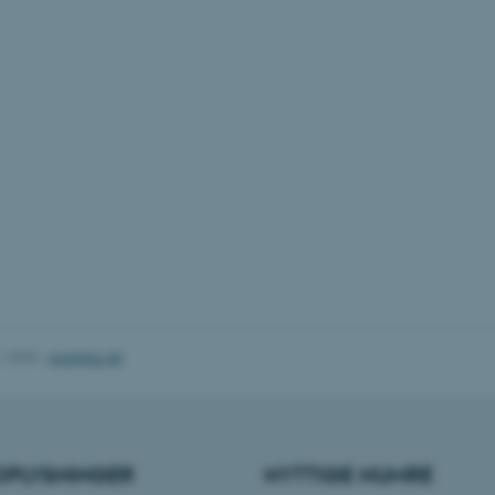
30
Denne cookie sættes af
TYPO3 Association
minutter
TYPO3, og bruges til at 
.au.dk
session, når en backend-
TYPO3 eller Frontend.
30
Dette cookienavn er fo
Typo3 Association
minutter
webindholdsstyringssyst
.au.dk
som en brugersessionside
muligt at gemme bruger
tilfælde er det muligvis
kan indstilles ved defau
dette kan forhindres af 
de fleste tilfælde er det in
ødelagt i slutningen af 
indeholder en tilfældig id
specifikke brugerdata.
Session
Denne cookie er en purp
Microsoft Corporation
cookie, der bruges af hj
.au.dk
i Microsoft .net- teknolo
til at opretholde en an
1.2025
-
ece@au.dk
Session
Generel formål platform 
Oracle Corporation
websteder skrevet i JSP. 
.au.dk
opretholde en anonym br
1 uge
Denne cookie bruges til 
Amazon Web Services, Inc.
belastningsbalancering, h
airtable.com
besøgendes sideanmodning
OPLYSNINGER
NYTTIGE NUMRE
den samme server i enhv