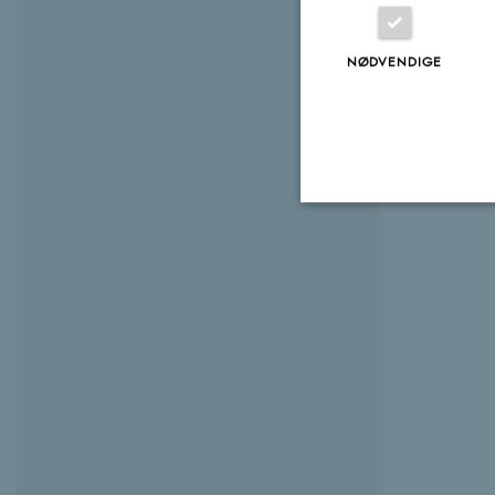
NØDVENDIGE
Nødvendige
Nødvendige cooki
grundlæggende fu
cookies.
Navn