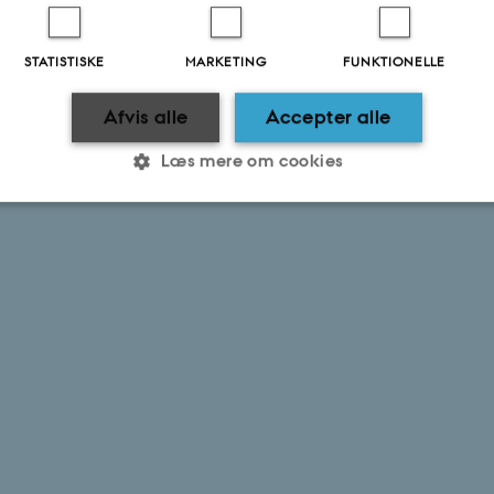
STATISTISKE
MARKETING
FUNKTIONELLE
Afvis alle
Accepter alle
Læs mere om cookies
Statistiske
Marketing
Funktionelle
es hjælper med at gøre hjemmesiden brugbar ved at aktiv
nktioner som navigation mm. Hjemmesiden kan ikke funge
Udbyder / Domæne
Udløb
Beskrivelse