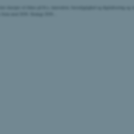
tet skærper sit fokus på bl.a. innovation, bæredygtighed og digitalisering og s
rs frem mod 2030. Strategi 2030…