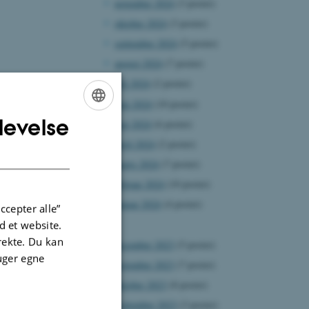
november 2024
(3 poster)
oktober 2024
(3 poster)
september 2024
(5 poster)
august 2024
(7 poster)
juli 2024
(2 poster)
juni 2024
(10 poster)
levelse
maj 2024
(6 poster)
ENGLISH
april 2024
(2 poster)
DANISH
marts 2024
(7 poster)
februar 2024
(10 poster)
januar 2024
(4 poster)
ccepter alle”
2023
 et website.
irekte. Du kan
december 2023
(5 poster)
uger egne
november 2023
(7 poster)
oktober 2023
(8 poster)
september 2023
(3 poster)