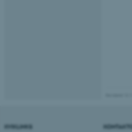
be_typo_user
fe_typo_user
ASP.NET_SessionId
Revideret 13.1
JSESSIONID
AWSALBTGCORS
KVIKLINKS
KONTAKT