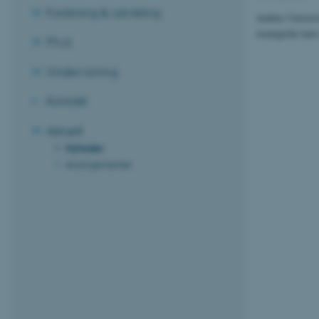
Forskning & udvikling
Aarhus Universi
strategiske ku
Ph.d.
Undervisning
Kontakt
Aktuelt
Nyheder
Arrangementer