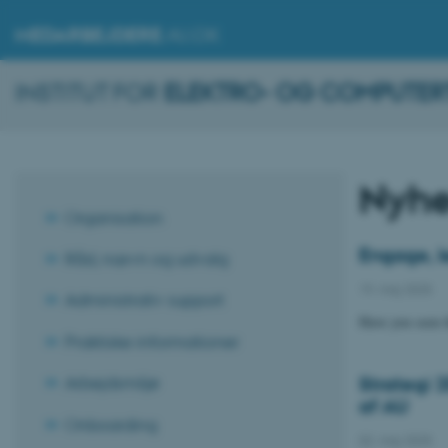
MEDARBEJDERE
.AU.DK
INSTITUT FOR
ELEKTRO- OG COMPUTER
Nyhe
Organisation
Engage, l
Råd, nævn og udvalg
19. maj 2025
Administrativ support
Have you seen t
Praktiske informationer
Strategi 2
Arbejdsmiljø
af AU
Onboarding
02. maj 2025