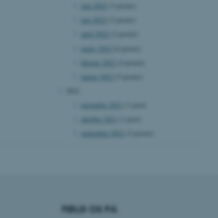
juni 2022
(3 poster)
 vores CMS-udbyder,
identificere en backend-
maj 2022
(2 poster)
bruger er logget ind i
april 2022
(2 poster)
rbundet med Typo3-
marts 2022
(6 poster)
emet. Det bruges generelt
ntifikator for at gøre det
februar 2022
(4 poster)
præferencer, men i mange
 ikke nødvendigt, da det
januar 2022
(5 poster)
lt af platformen, skønt
webstedsadministratorer. I
2021
dstillet til at blive
en browsersession. Det
november 2021
(1 post)
entifikator i stedet for
oktober 2021
(1 post)
ose platform session
september 2021
(2 poster)
emmesider, som er skrevet
gi. Den bruges af serveren
onym brugersession.
session cookie, brugt af
Bruges normalt til at
ugersession af serveren.
at understøtte
vilket sikrer, at
er bliver dirigeret til
FØLG OS PÅ
er browsersession.