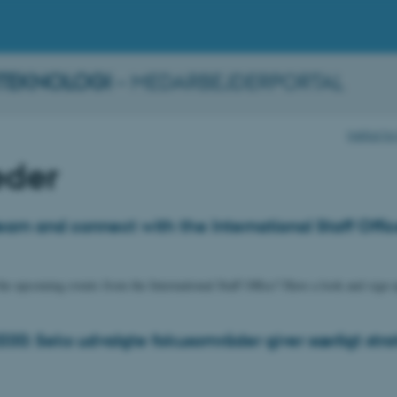
TEKNOLOGI
– MEDARBEJDERPORTAL
Institut 
der
earn and connect with the International Staff Offi
he upcoming events from the International Staff Office? Have a look and sign 
030: Seks udvalgte fokusområder giver særligt strat