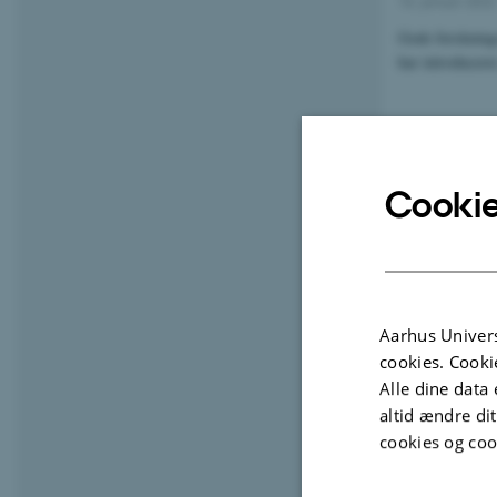
10. januar 2022
Gode forskning
har introducere
Cookie
Aarhus Univers
cookies. Cooki
Alle dine data 
altid ændre di
cookies og coo