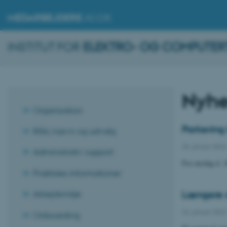
MEDARBEJDERE
.AU.DK
INSTITUT FOR
ELEKTRO- OG COMPUTER
Nyhe
Organisation
Parkering 
Råd, nævn og udvalg
25. januar 202
Administrativ support
Fra onsdag d. 
Praktiske informationer
Længere sv
Arbejdsmiljø
24. januar 202
Onboarding