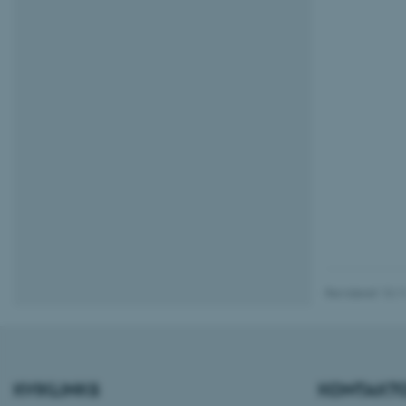
be_typo_user
fe_typo_user
ASP.NET_SessionId
Revideret 13.1
JSESSIONID
AWSALBTGCORS
KVIKLINKS
KONTAKT