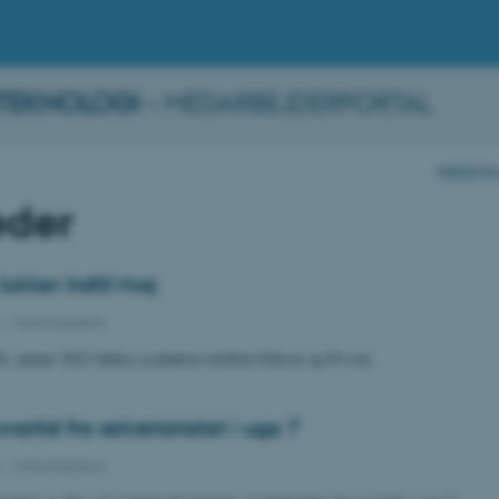
TEKNOLOGI
– MEDARBEJDERPORTAL
Institut 
der
lukker indtil maj
2
-
Medarbejdere
26. januar 2022 lukkes p-pladsen mellem Edison og El-con.
artid fra sekretariatet i uge 7
2
-
Medarbejdere