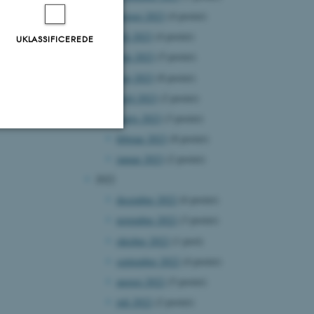
august 2023
(4 poster)
juli 2023
(4 poster)
UKLASSIFICEREDE
juni 2023
(5 poster)
maj 2023
(8 poster)
april 2023
(2 poster)
marts 2023
(3 poster)
februar 2023
(8 poster)
Uklassificerede
januar 2023
(2 poster)
2022
december 2022
(6 poster)
ere nogle
november 2022
(3 poster)
rer uden disse
oktober 2022
(1 post)
september 2022
(4 poster)
august 2022
(5 poster)
juli 2022
(2 poster)