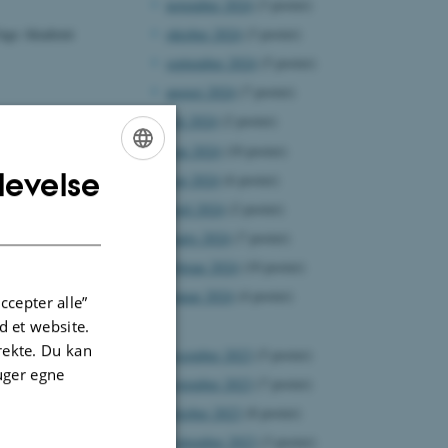
november 2024
(3 poster)
oktober 2024
(3 poster)
 Unge Akademi
september 2024
(5 poster)
august 2024
(7 poster)
juli 2024
(2 poster)
juni 2024
(10 poster)
levelse
maj 2024
(6 poster)
ENGLISH
april 2024
(2 poster)
DANISH
marts 2024
(7 poster)
februar 2024
(10 poster)
januar 2024
(4 poster)
ccepter alle”
2023
 et website.
irekte. Du kan
december 2023
(5 poster)
uger egne
november 2023
(7 poster)
oktober 2023
(8 poster)
september 2023
(3 poster)