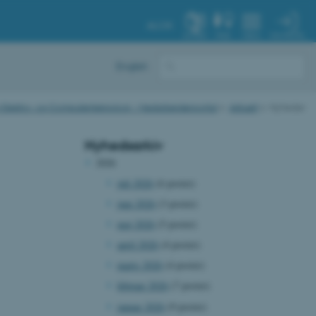
AU.DK
MIN PROFIL
SYSTEM
FIND
MENU
English
for Elektro- og Computerteknologi - Medarbejderportal
Aktuelt
Nyheder
Nyhedsarkiv
2026
juli 2026
(6 poster)
juni 2026
(3 poster)
maj 2026
(5 poster)
april 2026
(4 poster)
marts 2026
(4 poster)
februar 2026
(7 poster)
januar 2026
(9 poster)