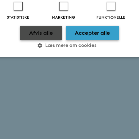
STATISTISKE
MARKETING
FUNKTIONELLE
Afvis alle
Accepter alle
Læs mere om cookies
Statistiske
Marketing
Funktionelle
es hjælper med at gøre hjemmesiden brugbar ved at aktiv
nktioner som navigation mm. Hjemmesiden kan ikke funge
Udbyder / Domæne
Udløb
Beskrivelse