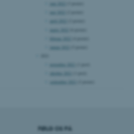
juni 2022
(3 poster)
 vores CMS-udbyder,
identificere en backend-
maj 2022
(2 poster)
bruger er logget ind i
april 2022
(2 poster)
rbundet med Typo3-
marts 2022
(6 poster)
emet. Det bruges generelt
ntifikator for at gøre det
februar 2022
(4 poster)
præferencer, men i mange
 ikke nødvendigt, da det
januar 2022
(5 poster)
lt af platformen, skønt
webstedsadministratorer. I
2021
dstillet til at blive
en browsersession. Det
november 2021
(1 post)
entifikator i stedet for
oktober 2021
(1 post)
ose platform session
september 2021
(2 poster)
emmesider, som er skrevet
gi. Den bruges af serveren
onym brugersession.
session cookie, brugt af
Bruges normalt til at
ugersession af serveren.
at understøtte
vilket sikrer, at
er bliver dirigeret til
FØLG OS PÅ
er browsersession.