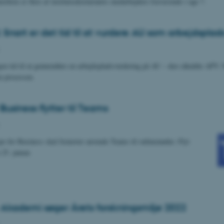
erferie er flere af institutsekretariatets medarbejdere fraværende i uge 7.
Snart er det tid til at vurdere AU som arbejdsplad
igen tid til at gennemføre en arbejdspladsvurdering på AU – den såkaldte APV.
m processen.
Business flytter til Teams
e for Business skal fremover anvende Teams til onlinemøder. Flyt
 25. januar.
Akademi søger Årets forskningsmiljø 2022