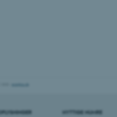
30
Denne cookie sættes af
TYPO3 Association
minutter
TYPO3, og bruges til at 
.au.dk
session, når en backend-
TYPO3 eller Frontend.
30
Dette cookienavn er fo
Typo3 Association
minutter
webindholdsstyringssyst
.au.dk
som en brugersessionside
muligt at gemme bruger
tilfælde er det muligvis
kan indstilles ved defau
dette kan forhindres af 
de fleste tilfælde er det in
ødelagt i slutningen af 
indeholder en tilfældig id
specifikke brugerdata.
Session
Denne cookie er en purp
Microsoft Corporation
cookie, der bruges af hj
.au.dk
i Microsoft .net- teknolo
til at opretholde en an
1.2025
-
ece@au.dk
Session
Generel formål platform 
Oracle Corporation
websteder skrevet i JSP. 
.au.dk
opretholde en anonym br
1 uge
Denne cookie bruges til 
Amazon Web Services, Inc.
belastningsbalancering, h
airtable.com
besøgendes sideanmodning
OPLYSNINGER
NYTTIGE NUMRE
den samme server i enhv