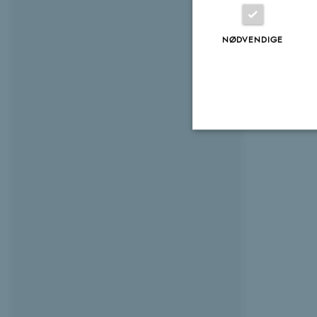
NØDVENDIGE
Nødvendige
Nødvendige cooki
grundlæggende fu
cookies.
Navn