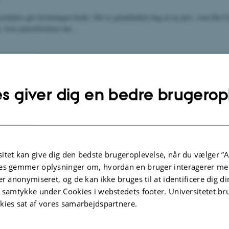
smiljøer gør forskningen bedre. Det er grundtanken bag en ny pris, som Det
t, hvor juniorforskere har…
s giver dig en bedre brugerop
itet kan give dig den bedste brugeroplevelse, når du vælger ”A
es gemmer oplysninger om, hvordan en bruger interagerer med
er anonymiseret, og de kan ikke bruges til at identificere dig d
t samtykke under Cookies i webstedets footer. Universitetet br
kies sat af vores samarbejdspartnere.