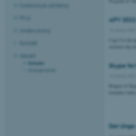
På grund af vint
Forskning & udvikling
Ph.d.
APV 2022: 
Undervisning
18. januar 2022
I uge 9 er det 
Kontakt
orientere dig o
Aktuelt
Nyheder
Skype for 
Arrangementer
10. januar 2022
Brugere af Skyp
kontakter inden
Det Unge 