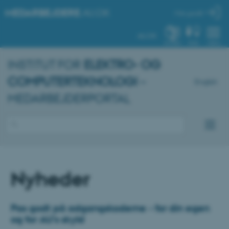
MEDARBEJDERE
.AU.DK
Min profil
AU.DK
SYSTEM
FIND
MENU
INSTITUT FOR
ELEKTRO- OG
COMPUTERTEKNOLOGI
–
English
MEDARBEJDERPORTAL
Nyheder
Pas godt på adgangskoderne - for din egen
og for AU's skyld