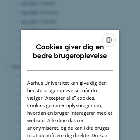
juli 2025
(3 poster)
juni 2025
(10 poster)
maj 2025
(2 poster)
april 2025
(6 poster)
marts 2025
(8 poster)
Cookies giver dig en
februar 2025
(5 poster)
ENGLISH
bedre brugeroplevelse
januar 2025
(4 poster)
DANISH
2024
december 2024
(6 poster)
Aarhus Universitet kan give dig den
november 2024
(3 poster)
bedste brugeroplevelse, når du
oktober 2024
(3 poster)
vælger ”Accepter alle” cookies.
september 2024
(5 poster)
Cookies gemmer oplysninger om,
august 2024
(7 poster)
hvordan en bruger interagerer med et
website. Alle dine data er
juli 2024
(2 poster)
anonymiseret, og de kan ikke bruges
juni 2024
(10 poster)
til at identificere dig direkte. Du kan
maj 2024
(6 poster)