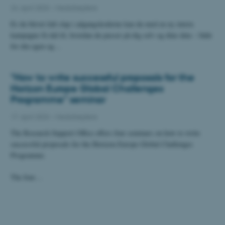
24. april 2023
-
Medarbejdere
Er du blevet lidt slap i adgangskoderne kan du med en ny intern
kampagne få råd til, hvordan du passer på dig selv og dine data – både
for din egen og…
"How to write successful proposals for the
Horizon Europe Global Challenges
Programme" seminar
17. april 2023
-
Medarbejdere
The Research Support Office offers four seminars on how to write
successful proposals for the Horizon Europe Global Challenges
Programme.
The four…