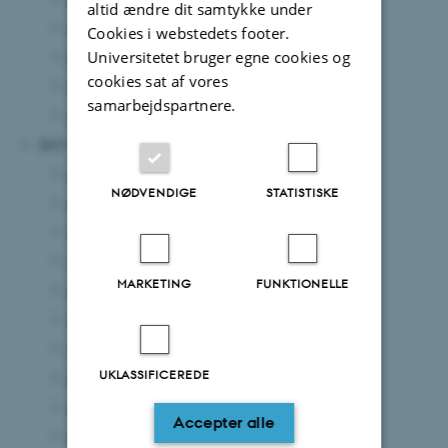
altid ændre dit samtykke under
april 2024
(2 poster)
Cookies i webstedets footer.
Universitetet bruger egne cookies og
marts 2024
(7 poster)
cookies sat af vores
februar 2024
(10 poster)
samarbejdspartnere.
januar 2024
(4 poster)
2023
december 2023
(5 poster)
NØDVENDIGE
STATISTISKE
november 2023
(7 poster)
oktober 2023
(8 poster)
september 2023
(3 poster)
MARKETING
FUNKTIONELLE
august 2023
(4 poster)
juli 2023
(4 poster)
juni 2023
(5 poster)
UKLASSIFICEREDE
maj 2023
(8 poster)
april 2023
(2 poster)
Accepter alle
marts 2023
(3 poster)