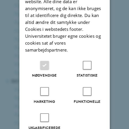
website. Alle dine data er
september 2024
(5 poster)
anonymiseret, og de kan ikke bruges
august 2024
(7 poster)
til at identificere dig direkte. Du kan
altid ændre dit samtykke under
juli 2024
(2 poster)
Cookies i webstedets footer.
juni 2024
(10 poster)
Universitetet bruger egne cookies og
maj 2024
(6 poster)
cookies sat af vores
april 2024
(2 poster)
samarbejdspartnere.
marts 2024
(7 poster)
februar 2024
(10 poster)
januar 2024
(4 poster)
NØDVENDIGE
STATISTISKE
2023
december 2023
(5 poster)
november 2023
(7 poster)
MARKETING
FUNKTIONELLE
oktober 2023
(8 poster)
september 2023
(3 poster)
august 2023
(4 poster)
UKLASSIFICEREDE