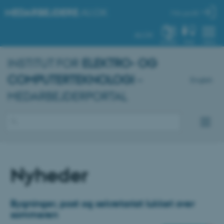
MEDARBEJDERE
.AU.DK
Min profil
AU.DK
SYSTEM
FIND
MENU
INSTITUT FOR
ELEKTRO- OG
COMPUTERTEKNOLOGI
–
English
MEDARBEJDERPORTAL
Nyheder
Bygninger, post og sekretariat lukket over
sommeren