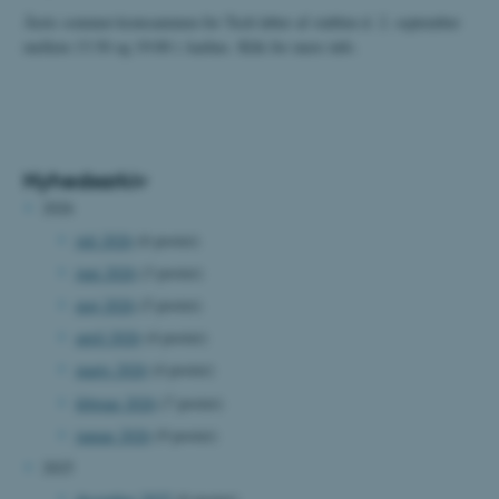
Årets sommer-komsammen for Tech løber af stablen d. 2. september
mellem 13:30 og 19:00 i Aarhus. Klik for mere info.
Nyhedsarkiv
2026
juli 2026
(6 poster)
juni 2026
(3 poster)
maj 2026
(5 poster)
april 2026
(4 poster)
marts 2026
(4 poster)
februar 2026
(7 poster)
januar 2026
(9 poster)
2025