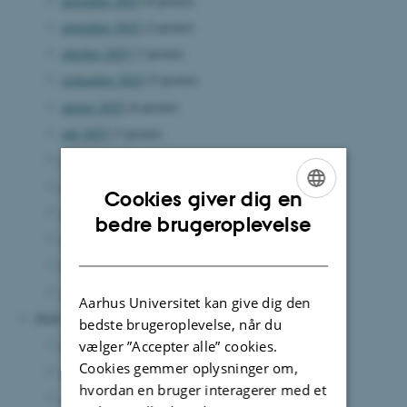
december 2025
(6 poster)
november 2025
(2 poster)
oktober 2025
(7 poster)
september 2025
(5 poster)
august 2025
(6 poster)
juli 2025
(3 poster)
juni 2025
(10 poster)
maj 2025
(2 poster)
Cookies giver dig en
april 2025
(6 poster)
ENGLISH
bedre brugeroplevelse
marts 2025
(8 poster)
DANISH
februar 2025
(5 poster)
januar 2025
(4 poster)
Aarhus Universitet kan give dig den
2024
bedste brugeroplevelse, når du
december 2024
(6 poster)
vælger ”Accepter alle” cookies.
Cookies gemmer oplysninger om,
november 2024
(3 poster)
hvordan en bruger interagerer med et
oktober 2024
(3 poster)