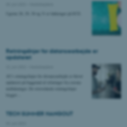
30. juni 2022
-
Medarbejdere
Ugerne 28, 29, 30 og 31 er lukkeuger på ECE.
Retningslinjer for distancearbejde er
opdateret
22. juni 2022
-
Medarbejdere
AU's retningslinjer for distancearbejde er blevet
opdateret på baggrund af erfaringer fra corona-
nedlukninger. De overordnede retningslinjer
lægger…
TECH SUMMER HANGOUT
03. juni 2022