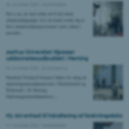
30. november 2023
-
Medarbejdere
Det er nu, du skal række ud til din lokale
arbejdsmiljøgruppe, hvis du kunne tænke dig at
blive arbejdsmiljørepræsentant i jeres enhed i
perioden…
Aarhus Universitet tilpasser
uddannelsesudbuddet i Herning
23. november 2023
-
AU Engineering
Fakultetet Technical Sciences lukker for optag på
diplomingeniøruddannelserne i Maskinteknik og
Elektronik i AU Herning.
Diplomingeniøruddannelsen i…
Ny AU-enhed til håndtering af forskningsdata
17. november 2023
-
Medarbejdere