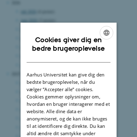
2026
juli 2026
(6 poster)
juni 2026
(3 poster)
maj 2026
(5 poster)
april 2026
(4 poster)
Cookies giver dig en
ENGLISH
marts 2026
(4 poster)
bedre brugeroplevelse
februar 2026
(7 poster)
DANISH
januar 2026
(9 poster)
2025
Aarhus Universitet kan give dig den
bedste brugeroplevelse, når du
december 2025
(6 poster)
vælger ”Accepter alle” cookies.
november 2025
(2 poster)
Cookies gemmer oplysninger om,
oktober 2025
(7 poster)
hvordan en bruger interagerer med et
september 2025
(5 poster)
website. Alle dine data er
august 2025
(6 poster)
anonymiseret, og de kan ikke bruges
til at identificere dig direkte. Du kan
juli 2025
(3 poster)
altid ændre dit samtykke under
juni 2025
(10 poster)