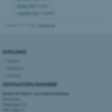
oktober 2021
(1 post)
september 2021
(2 poster)
JSESSIONID
Oracle Corporation
Revideret 13.11.2025
-
ece@au.dk
.au.dk
ARRAffinity
Microsoft Corporation
KVIKLINKS
.mitstudie.au.dk
Webmail
Brightspace
Timetable
esctx
Microsoft Corporation
.login.microsoftonline.com
KONTAKTOPLYSNINGER
fpc
Microsoft Corporation
Institut for Elektro- og Computerteknologi
login.microsoftonline.com
Katrinebjerg
Finlandsgade 22
__cf_bm
Cloudflare Inc.
.pure.au.dk
8200 Aarhus N