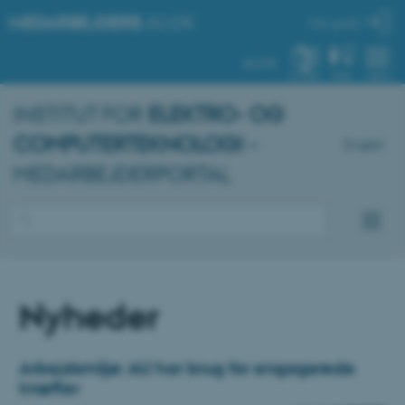
MEDARBEJDERE
.AU.DK
Min profil
AU.DK
SYSTEM
FIND
MENU
INSTITUT FOR
ELEKTRO- OG
COMPUTERTEKNOLOGI
–
English
MEDARBEJDERPORTAL
Nyheder
Arbejdsmiljø: AU har brug for engagerede
kræfter