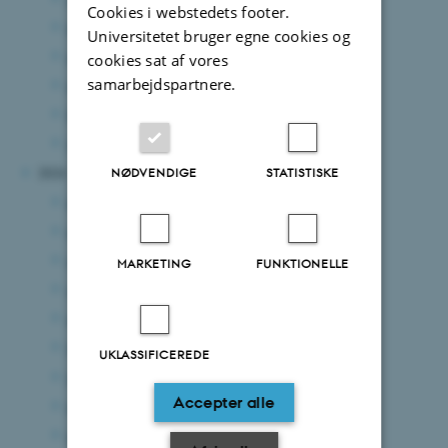
Cookies i webstedets footer.
maj 2025
(2 poster)
Universitetet bruger egne cookies og
april 2025
(6 poster)
cookies sat af vores
samarbejdspartnere.
marts 2025
(8 poster)
februar 2025
(5 poster)
januar 2025
(4 poster)
2024
NØDVENDIGE
STATISTISKE
december 2024
(6 poster)
november 2024
(3 poster)
oktober 2024
(3 poster)
MARKETING
FUNKTIONELLE
september 2024
(5 poster)
august 2024
(7 poster)
juli 2024
(2 poster)
UKLASSIFICEREDE
juni 2024
(10 poster)
Accepter alle
maj 2024
(6 poster)
april 2024
(2 poster)