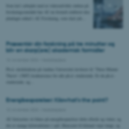
Som led i arbejdet med at videreudvikle støtten på
forskningsområdet har AU nu formelt etableret den
planlagte enhed i AU Forskning, som skal yde…
Præsentér din forskning på tre minutter og
bliv en skarp(ere) akademisk formidler
15. november 2023
-
Medarbejdere
Ph.d.-skolelederne på Aarhus Universitet inviterer til ’Three Minute
Thesis’ (3MT) konkurrence for alle ph.d.-studerende. Er du ph.d.-
studerende, og…
Energibesparelser: Kilowhat’s the point?
10. november 2023
-
Medarbejdere
AU fortsætter sit fokus på energibesparelser dette efterår og vinter, og
der er mange kilowatttimer i spil. Hensynet til klimaet vejer tungt, og