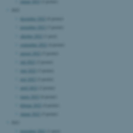
januar 2023
(2 poster)
Navn
Udbyder / Domæne
2022
be_typo_user
TYPO3 Association
december 2022
(6 poster)
.au.dk
november 2022
(3 poster)
oktober 2022
(1 post)
fe_typo_user
Typo3 Association
september 2022
(4 poster)
.au.dk
august 2022
(5 poster)
juli 2022
(2 poster)
juni 2022
(3 poster)
maj 2022
(2 poster)
april 2022
(2 poster)
marts 2022
(6 poster)
februar 2022
(4 poster)
januar 2022
(5 poster)
2021
ASP.NET_SessionId
Microsoft Corporation
november 2021
(1 post)
.au.dk