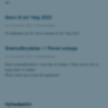
det…
Stem til AU Valg 2023
03. november 2023
-
Medarbejdere
Få indflydelse på AU ved at stemme til AU Valg 2023.
Strømafbrydelse // Power outage
01. november 2023
-
Medarbejdere
Korte strømafbrydelser i store dele af Aarhus // Short power cuts in
larger parts of Aarhus.
Please check up on your lab equipment!
Nyhedsarkiv