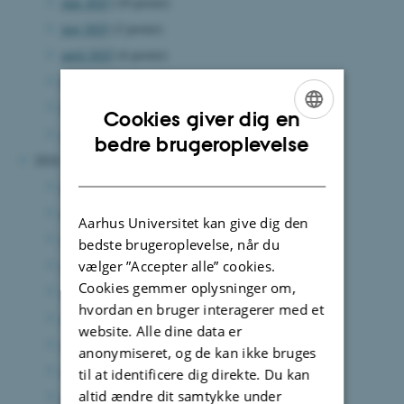
juni 2025
(10 poster)
maj 2025
(2 poster)
april 2025
(6 poster)
marts 2025
(8 poster)
februar 2025
(5 poster)
Cookies giver dig en
januar 2025
(4 poster)
ENGLISH
bedre brugeroplevelse
2024
DANISH
december 2024
(6 poster)
november 2024
(3 poster)
Aarhus Universitet kan give dig den
oktober 2024
(3 poster)
bedste brugeroplevelse, når du
september 2024
(5 poster)
vælger ”Accepter alle” cookies.
Cookies gemmer oplysninger om,
august 2024
(7 poster)
hvordan en bruger interagerer med et
juli 2024
(2 poster)
website. Alle dine data er
juni 2024
(10 poster)
anonymiseret, og de kan ikke bruges
maj 2024
(6 poster)
til at identificere dig direkte. Du kan
altid ændre dit samtykke under
april 2024
(2 poster)