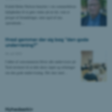
Eskild Holm Nielsen benytter i sin sommerhilsen
lejligheden til at gøre status på en tid, som er
præget af forandringer, men også af nye,
spændende…
Hvad gemmer der sig bag ”den gode
undervisning?”
06. juli 2022
I løbet af sensommeren bliver alle undervisere på
Tech inviteret til at dele deres input og erfaringer
om den gode undervisning. Det sker med…
Nyhedsarkiv