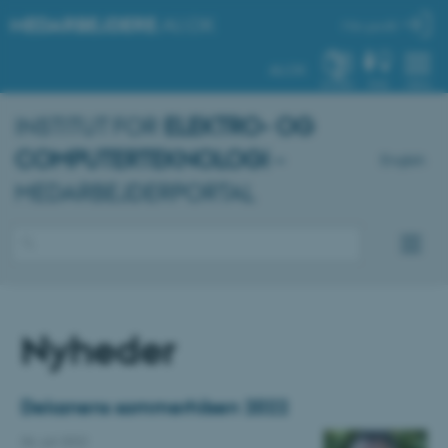
MEDARBEJDERE
.AU.DK
Min profil
AU.DK
SYSTEM
FIND
MENU
INSTITUT FOR
ELEKTRO- OG
COMPUTERTEKNOLOGI
–
English
MEDARBEJDERPORTAL
Nyheder
Dekanens sommerhilsen 2022
06. juli 2022