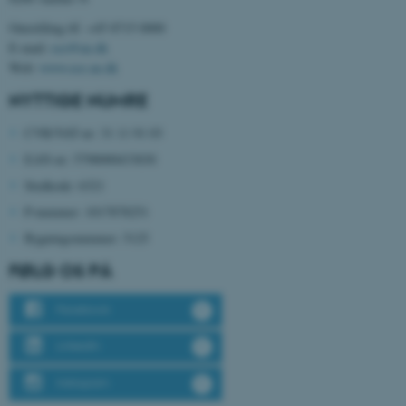
Omstilling tlf. +45 8715 0000
E-mail:
ece@au.dk
Web:
www.ece.au.dk
JSESSIONID
Oracle Corporation
NYTTIGE NUMRE
.au.dk
CVR/VAT-nr: 31 11 91 03
EAN-nr: 5798000433830
AWSALBTGCORS
Amazon Web Services, Inc.
Stedkode: 6321
airtable.com
P-nummer: 1017878251
Bygningsnummer: 5125
FØLG OS PÅ
CFTOKEN
Adobe Inc.
eddiprod.au.dk
Facebook
LinkedIn
Instagram